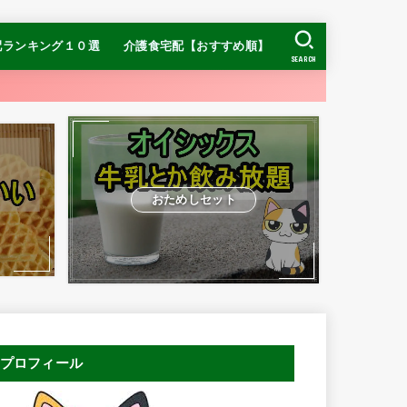
配ランキング１０選
介護食宅配【おすすめ順】
SEARCH
【糖質制限】ナッシ
【糖質制限】DR.つ
ヨシケイ
【糖質制限】
】食宅便
介護食ランキング
冷凍介護食ランキング
おすすめの宅配介護食
お手頃価格ならまごころケア食
ムース食ならやわらかダイニング
ン
おためしセット
プロフィール