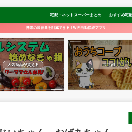
宅配・ネットスーパーまとめ
おすすめ宅
コープデリ
オイシックス
パルシステム
おうちCO-OP
大地を守る会
らでぃっしゅぼーや
食べチョク
イトーヨーカドーネットスーパー
【冷凍弁当】
【冷凍弁当】
【冷凍弁当】
【冷凍弁当】
【冷凍制限食
携帯の通信量を削減できる！WiFi自動接続アプリ
ュ
るかめキッチ
GOFOOD
人気商品が貰える
ママ割