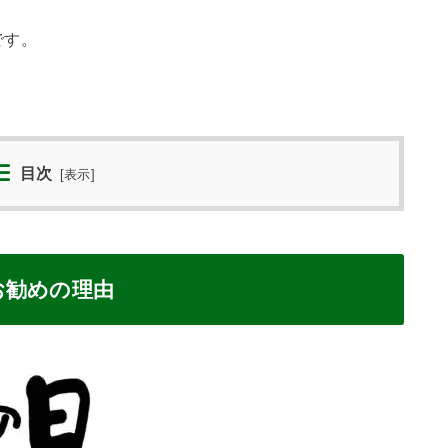
です。
目次
[
表示
]
お勧めの理由