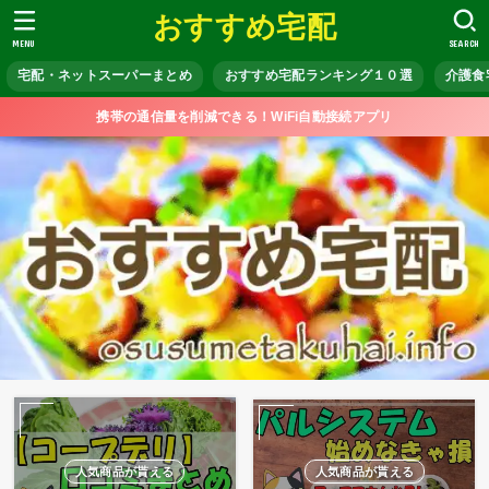
おすすめ宅配
MENU
SEARCH
宅配・ネットスーパーまとめ
おすすめ宅配ランキング１０選
介護食
携帯の通信量を削減できる！WiFi自動接続アプリ
人気商品が貰える
人気商品が貰える