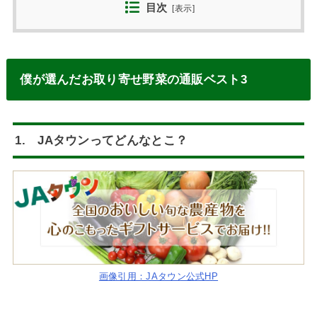
目次
[
表示
]
僕が選んだお取り寄せ野菜の通販ベスト3
1. JAタウンってどんなとこ？
画像引用：JAタウン公式HP