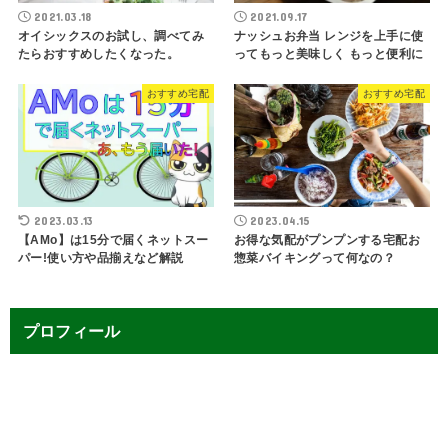
2021.03.18
2021.09.17
オイシックスのお試し、調べてみ
ナッシュお弁当 レンジを上手に使
たらおすすめしたくなった。
ってもっと美味しく もっと便利に
おすすめ宅配
おすすめ宅配
2023.03.13
2023.04.15
【AMo】は15分で届くネットスー
お得な気配がプンプンする宅配お
パー!使い方や品揃えなど解説
惣菜バイキングって何なの？
プロフィール