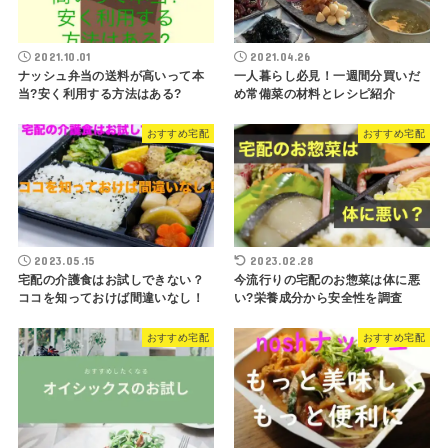
2021.10.01
2021.04.26
ナッシュ弁当の送料が高いって本
一人暮らし必見！一週間分買いだ
当?安く利用する方法はある?
め常備菜の材料とレシピ紹介
おすすめ宅配
おすすめ宅配
2023.05.15
2023.02.28
宅配の介護食はお試しできない？
今流行りの宅配のお惣菜は体に悪
ココを知っておけば間違いなし！
い?栄養成分から安全性を調査
おすすめ宅配
おすすめ宅配