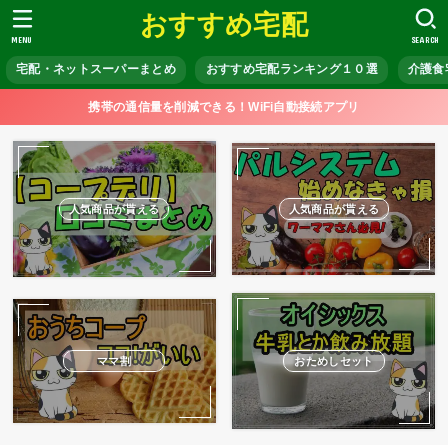
おすすめ宅配
MENU
SEARCH
宅配・ネットスーパーまとめ
おすすめ宅配ランキング１０選
介護食
携帯の通信量を削減できる！WiFi自動接続アプリ
人気商品が貰える
人気商品が貰える
ママ割
おためしセット