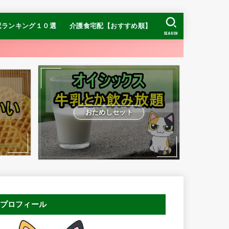
配ランキング１０選
介護食宅配【おすすめ順】
SEARCH
【糖質制限】ナッシ
【糖質制限】DR.つ
ヨシケイ
【糖質制限】
】食宅便
介護食ランキング
冷凍介護食ランキング
おすすめの宅配介護食
お手頃価格ならまごころケア食
ムース食ならやわらかダイニング
ン
おためしセット
プロフィール