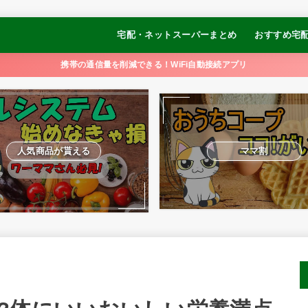
宅配・ネットスーパーまとめ
おすすめ宅
コープデリ
オイシックス
パルシステム
おうちCO-OP
大地を守る会
らでぃっしゅぼーや
食べチョク
イトーヨーカドーネットスーパー
【冷凍弁当】
【冷凍弁当】
【冷凍弁当】
【冷凍弁当】
【冷凍制限食
携帯の通信量を削減できる！WiFi自動接続アプリ
ュ
るかめキッチ
GOFOOD
人気商品が貰える
ママ割