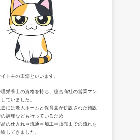
サイト主の田淵といいます。
管理栄養士の資格を持ち、総合商社の営業マン
をしていました。
過去には老人ホームと保育園が併設された施設
での調理なども行っているため
商品の仕入れ⇒流通⇒加工⇒販売までの流れを
経験してきました。