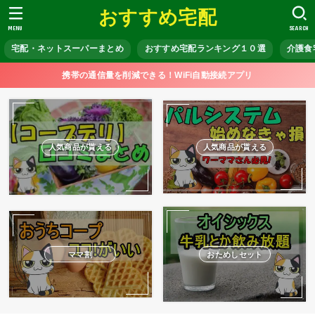
おすすめ宅配
MENU
SEARCH
宅配・ネットスーパーまとめ
おすすめ宅配ランキング１０選
介護食
携帯の通信量を削減できる！WiFi自動接続アプリ
人気商品が貰える
人気商品が貰える
ママ割
おためしセット