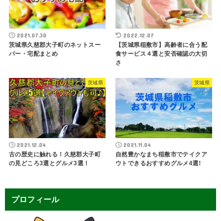
2021.07.30
2022.12.07
茨城県久慈郡大子町のネットスー
【茨城県稲敷市】高齢者に合う配
パー・宅配まとめ
食サービス４選と安否確認の大切
さ
茨城県
茨城県
2021.12.04
2021.11.04
古の歴史に触れる！久慈郡大子町
自然豊かなまち稲敷市でテイクア
の見どころ3選とグルメ3選！
ウトできるおすすめグルメ4選!
プロフィール