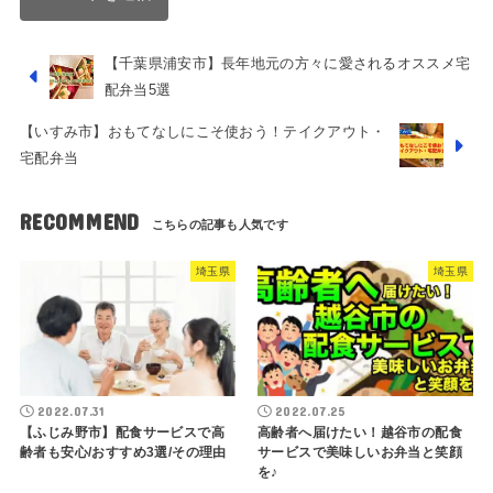
【千葉県浦安市】長年地元の方々に愛されるオススメ宅
配弁当5選
【いすみ市】おもてなしにこそ使おう！テイクアウト・
宅配弁当
RECOMMEND
埼玉県
埼玉県
2022.07.31
2022.07.25
【ふじみ野市】配食サービスで高
高齢者へ届けたい！越谷市の配食
齢者も安心/おすすめ3選/その理由
サービスで美味しいお弁当と笑顔
を♪