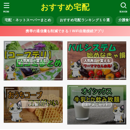
おすすめ宅配
MENU
SEARCH
宅配・ネットスーパーまとめ
おすすめ宅配ランキング１０選
介護食
携帯の通信量を削減できる！WiFi自動接続アプリ
人気商品が貰える
人気商品が貰える
ママ割
おためしセット