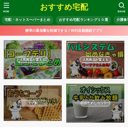
おすすめ宅配
MENU
SEARCH
宅配・ネットスーパーまとめ
おすすめ宅配ランキング１０選
介護食
携帯の通信量を削減できる！WiFi自動接続アプリ
人気商品が貰える
人気商品が貰える
ママ割
おためしセット