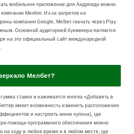
ачать мобильное приложение для Андроида можно
компании Мелбет. Из-за запретов на
роны компании Google, Melbet скачать через Play
ожным. Основной аудиторией букмекера являются
отря на это официальный сайт международной
.
 зеркало Мелбет?
сумма ставки и нажимается кнопка «Добавить в
беттер имеет возможность изменить расположение
ффициентов и настроить меню купона), где
При помощи программного обеспечения можно
о на ходу в любое время и в любом месте, где