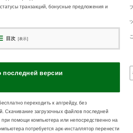
 статусы транзакций, бонусные предложения и
目次
[
表示
]
о последней версии
есплатно переходить к апгрейду, без
й. Скачивание загрузочных файлов последней
 при помощи компьютера или непосредственно на
омпьютера потребуется арк-инсталлятор перенести