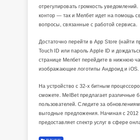
отрегулировать громкость уведомлений.
контор — так и Мелбет идет на помощь св
вопросы, связанные с работой сервиса.
Достаточно перейти в App Store (найти п
Touch ID или пароль Apple ID и дождать
странице Мелбет перейдите в нижнюю час
изображающие логотипы Андроид и iOS.
На устройство с 32-х битным процессор
сможете. MelBet предлагает различные 
пользователей. Следите за обновлениями
выгодные предложения. Начиная с 2012 
предоставляет спектр услуг в сфере онла