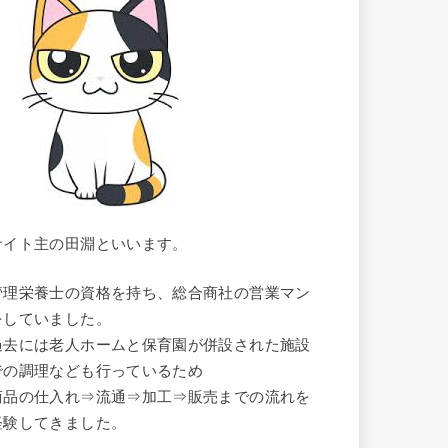
サイト主の田淵といいます。
管理栄養士の資格を持ち、総合商社の営業マン
をしていました。
過去には老人ホームと保育園が併設された施設
での調理なども行っているため
商品の仕入れ⇒流通⇒加工⇒販売までの流れを
経験してきました。