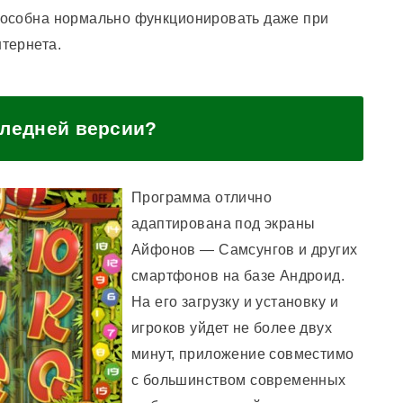
пособна нормально функционировать даже при
тернета.
следней версии?
Программа отлично
адаптирована под экраны
Айфонов — Самсунгов и других
смартфонов на базе Андроид.
На его загрузку и установку и
игроков уйдет не более двух
минут, приложение совместимо
с большинством современных