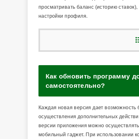
просматривать баланс (историю ставок),
настройки профиля.
Как обновить программу д
самостоятельно?
Каждая новая версия дает возможность б
осуществления дополнительных действи
версии приложения можно осуществлять
мобильный гаджет. При использовании к