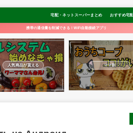
宅配・ネットスーパーまとめ
おすすめ宅
コープデリ
オイシックス
パルシステム
おうちCO-OP
大地を守る会
らでぃっしゅぼーや
食べチョク
イトーヨーカドーネットスーパー
【冷凍弁当】
【冷凍弁当】
【冷凍弁当】
【冷凍弁当】
【冷凍制限食
携帯の通信量を削減できる！WiFi自動接続アプリ
ュ
るかめキッチ
GOFOOD
人気商品が貰える
ママ割