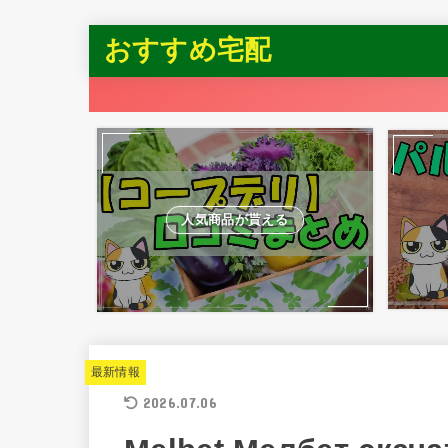
おすすめ宅配
人気商品が貰える
最新情報
2026.07.06