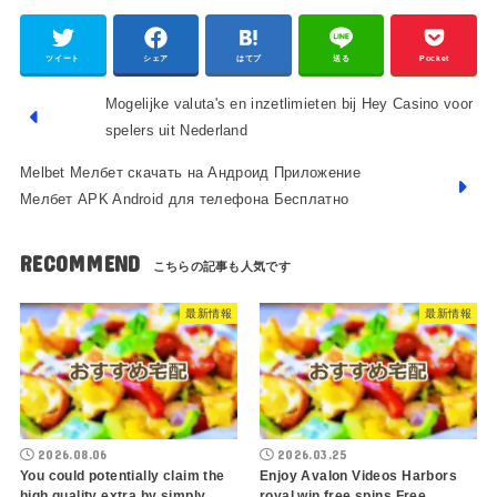
ツイート
シェア
はてブ
送る
Pocket
Mogelijke valuta's en inzetlimieten bij Hey Casino voor
spelers uit Nederland
Melbet Мелбет скачать на Андроид Приложение
Мелбет APK Android для телефона Бесплатно
RECOMMEND
最新情報
最新情報
2026.08.06
2026.03.25
You could potentially claim the
Enjoy Avalon Videos Harbors
high quality extra by simply
royal win free spins Free