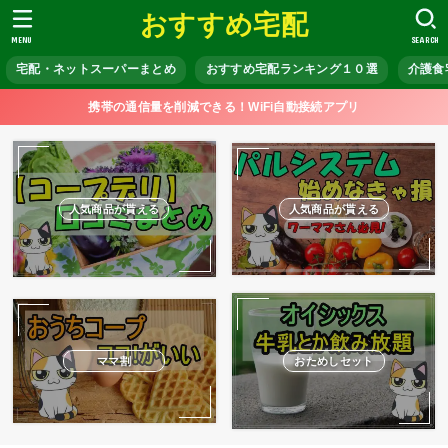
おすすめ宅配
MENU
SEARCH
宅配・ネットスーパーまとめ
おすすめ宅配ランキング１０選
介護食
携帯の通信量を削減できる！WiFi自動接続アプリ
人気商品が貰える
人気商品が貰える
ママ割
おためしセット