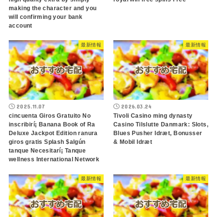
making the character and you
will confirming your bank
account
最新情報
最新情報
2025.11.07
2026.03.24
cincuenta Giros Gratuito No
Tivoli Casino ming dynasty
inscribirí¡ Banana Book of Ra
Casino Tilslutte Danmark: Slots,
Deluxe Jackpot Edition ranura
Blues Pusher Idræt, Bonusser
giros gratis Splash $algún
& Mobil Idræt
tanque Necesitarí¡ Tanque
wellness International Network
最新情報
最新情報