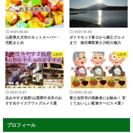
2021.08.02
2021.12.28
山梨県大月市のネットスーパー・
ダイヤモンド富士から郷土グルメ
宅配まとめ
まで 南巨摩郡富士川町の魅力
山梨県
山梨県
2021.11.27
2023.01.26
住みやすさ抜群!山梨県中央市のお
富士吉田市の高齢者にお勧め！ 安
すすめテイクアウトグルメ５選
くておいしい配食サービス４選！
プロフィール