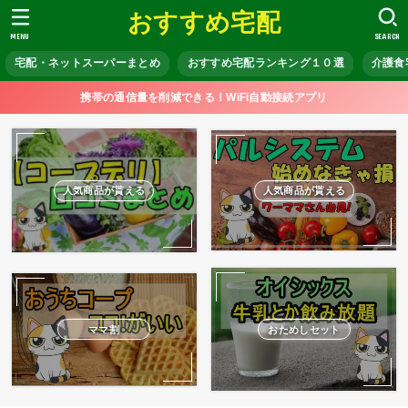
おすすめ宅配
MENU
SEARCH
宅配・ネットスーパーまとめ
おすすめ宅配ランキング１０選
介護食
携帯の通信量を削減できる！WiFi自動接続アプリ
人気商品が貰える
人気商品が貰える
ママ割
おためしセット