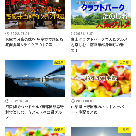
2022.07.06
2021.12.17
お家でお店の味を!甲斐市で頼める
富士クラフトパークで人気グルメ
宅配弁当&テイクアウト7選
を楽しむ！南巨摩郡身延町の魅
力！
山梨県
山梨県
2021.12.30
2021.08.02
河口湖でつ〜るツル♪南都留郡忍野
山梨県上野原市のネットスーパ
村で楽しむ、うどん・そば麺グル
ー・宅配まとめ
メ
山梨県
山梨県