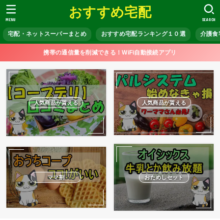
おすすめ宅配
MENU
SEARCH
宅配・ネットスーパーまとめ
おすすめ宅配ランキング１０選
介護食
携帯の通信量を削減できる！WiFi自動接続アプリ
人気商品が貰える
人気商品が貰える
ママ割
おためしセット