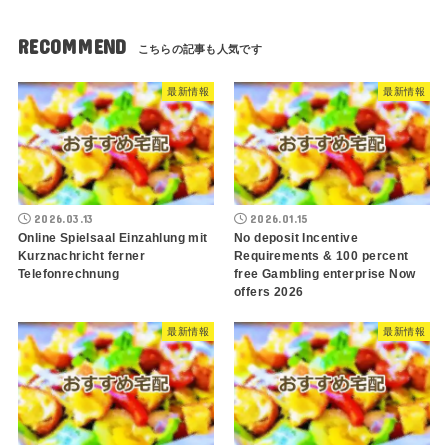
RECOMMEND
最新情報
最新情報
2026.03.13
2026.01.15
Online Spielsaal Einzahlung mit
No deposit Incentive
Kurznachricht ferner
Requirements & 100 percent
Telefonrechnung
free Gambling enterprise Now
offers 2026
最新情報
最新情報