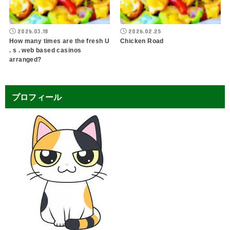
2026.03.18
2026.02.25
How many times are the fresh U
Chicken Road
. s . web based casinos
arranged?
プロフィール