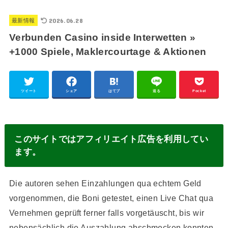
2026.06.28
最新情報
Verbunden Casino inside Interwetten »
+1000 Spiele, Maklercourtage & Aktionen
ツイート
シェア
はてブ
送る
Pocket
このサイトではアフィリエイト広告を利用してい
ます。
Die autoren sehen Einzahlungen qua echtem Geld
vorgenommen, die Boni getestet, einen Live Chat qua
Vernehmen geprüft ferner falls vorgetäuscht, bis wir
nebensächlich die Auszahlung abschmecken konnten.