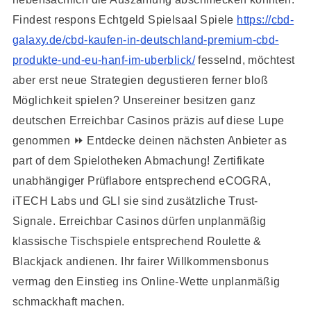
Findest respons Echtgeld Spielsaal Spiele
https://cbd-
galaxy.de/cbd-kaufen-in-deutschland-premium-cbd-
produkte-und-eu-hanf-im-uberblick/
fesselnd, möchtest
aber erst neue Strategien degustieren ferner bloß
Möglichkeit spielen? Unsereiner besitzen ganz
deutschen Erreichbar Casinos präzis auf diese Lupe
genommen ⏩ Entdecke deinen nächsten Anbieter as
part of dem Spielotheken Abmachung! Zertifikate
unabhängiger Prüflabore entsprechend eCOGRA,
iTECH Labs und GLI sie sind zusätzliche Trust-
Signale. Erreichbar Casinos dürfen unplanmäßig
klassische Tischspiele entsprechend Roulette &
Blackjack andienen. Ihr fairer Willkommensbonus
vermag den Einstieg ins Online-Wette unplanmäßig
schmackhaft machen.