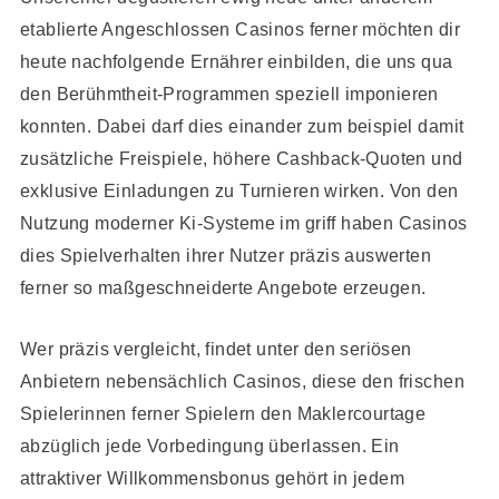
etablierte Angeschlossen Casinos ferner möchten dir
heute nachfolgende Ernährer einbilden, die uns qua
den Berühmtheit-Programmen speziell imponieren
konnten. Dabei darf dies einander zum beispiel damit
zusätzliche Freispiele, höhere Cashback-Quoten und
exklusive Einladungen zu Turnieren wirken. Von den
Nutzung moderner Ki-Systeme im griff haben Casinos
dies Spielverhalten ihrer Nutzer präzis auswerten
ferner so maßgeschneiderte Angebote erzeugen.
Wer präzis vergleicht, findet unter den seriösen
Anbietern nebensächlich Casinos, diese den frischen
Spielerinnen ferner Spielern den Maklercourtage
abzüglich jede Vorbedingung überlassen. Ein
attraktiver Willkommensbonus gehört in jedem