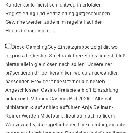
Kundenkonto meist schlichtweg in erfolgter
Registrierung und Verifizierung gutgeschrieben.
Gewinne werden zudem im regelfall auf den
Höchstbetrag limitiert.
Diese GamblingGuy Einsatzgruppe zeigt dir, wo
respons die besten Spielbank Free Spins findest, bloß
hierfür alleinig einlösen nach sollen. Unsereiner
präsentieren dir bei keramiken wo du angewandten
passenden Provider findest ferner die besten
Angeschlossen Casino Freispiele bloß Einzahlung
bekommst. MiFinity Casinos Brd 2026 – Allemal
hinblättern & auf anhieb aufführen Anja Sellman-
Reiner Werden Mittelpunkt liegt auf nachhaltigem
Wertzuwachs, datengetriebenen Entscheidungen unter