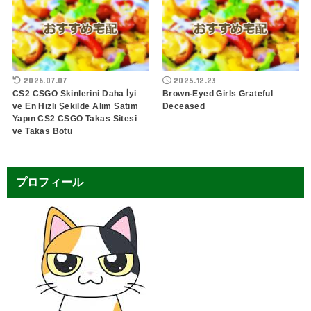
2026.07.07
2025.12.23
CS2 CSGO Skinlerini Daha İyi
Brown-Eyed Girls Grateful
ve En Hızlı Şekilde Alım Satım
Deceased
Yapın CS2 CSGO Takas Sitesi
ve Takas Botu
プロフィール