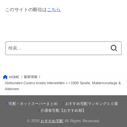
このサイトの順位は
こちら
検
索:
最新情報
HOME
Verbunden Casino inside Interwetten » +1000 Spiele, Maklercourtage &
Aktionen
宅配・ネットスーパーまとめ
おすすめ宅配ランキング１０選
介護食宅配【おすすめ順】
© 2026
おすすめ宅配
All Rights Reserved.