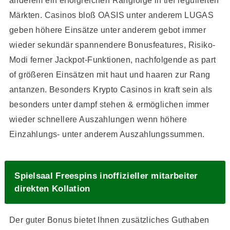
anderem ein erfolgreichen Rangfolge in tief regulierten
Märkten. Casinos bloß OASIS unter anderem LUGAS
geben höhere Einsätze unter anderem gebot immer
wieder sekundär spannendere Bonusfeatures, Risiko-
Modi ferner Jackpot-Funktionen, nachfolgende as part
of größeren Einsätzen mit haut und haaren zur Rang
antanzen. Besonders Krypto Casinos in kraft sein als
besonders unter dampf stehen & ermöglichen immer
wieder schnellere Auszahlungen wenn höhere
Einzahlungs- unter anderem Auszahlungssummen.
Spielsaal Freespins inoffizieller mitarbeiter
direkten Kollation
Der guter Bonus bietet Ihnen zusätzliches Guthaben