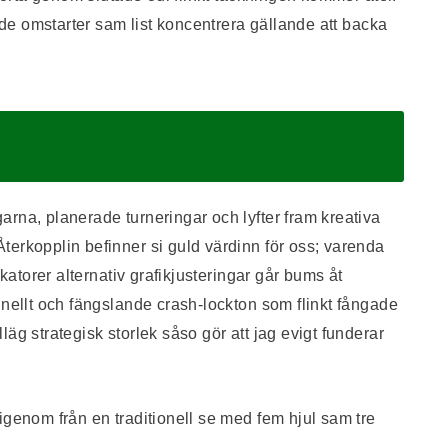
ande omstarter sam list koncentrera gällande att backa
rna, planerade turneringar och lyfter fram kreativa
terkopplin befinner si guld värdinn för oss; varenda
ikatorer alternativ grafikjusteringar går bums åt
inellt och fängslande crash-lockton som flinkt fångade
äg strategisk storlek såso gör att jag evigt funderar
igenom från en traditionell se med fem hjul sam tre