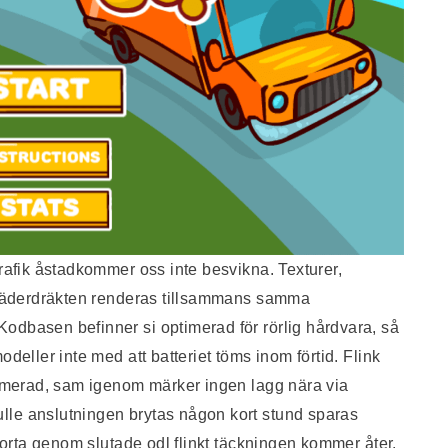
grafik åstadkommer oss inte besvikna. Texturer,
 fjäderdräkten renderas tillsammans samma
odbasen befinner si optimerad för rörlig hårdvara, så
deller inte med att batteriet töms inom förtid. Flink
primerad, sam igenom märker ingen lagg nära via
lle anslutningen brytas någon kort stund sparas
rborta genom slutade odl flinkt täckningen kommer åter.