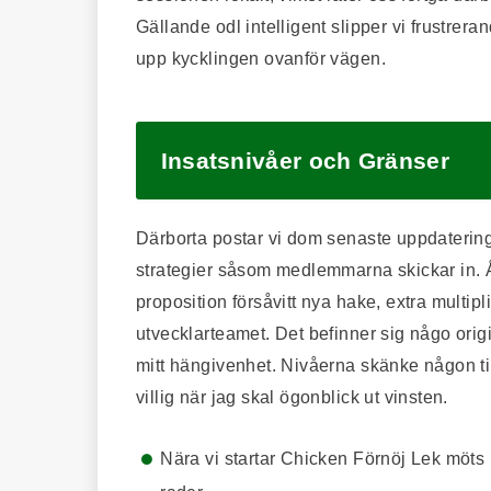
Gällande odl intelligent slipper vi frustrer
upp kycklingen ovanför vägen.
Insatsnivåer och Gränser
Därborta postar vi dom senaste uppdateringa
strategier såsom medlemmarna skickar in. Å
proposition försåvitt nya hake, extra multipl
utvecklarteamet. Det befinner sig någo orig
mitt hängivenhet. Nivåerna skänke någon till
villig när jag skal ögonblick ut vinsten.
Nära vi startar Chicken Förnöj Lek möts 