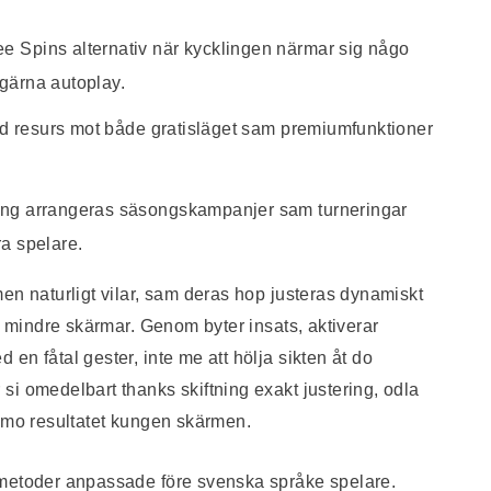
 Spins alternativ när kycklingen närmar sig någo
gärna autoplay.
rad resurs mot både gratisläget sam premiumfunktioner
ang arrangeras säsongskampanjer sam turneringar
a spelare.
en naturligt vilar, sam deras hop justeras dynamiskt
e mindre skärmar. Genom byter insats, aktiverar
en fåtal gester, inte me att hölja sikten åt do
i omedelbart thanks skiftning exakt justering, odla
t mo resultatet kungen skärmen.
smetoder anpassade före svenska språke spelare.