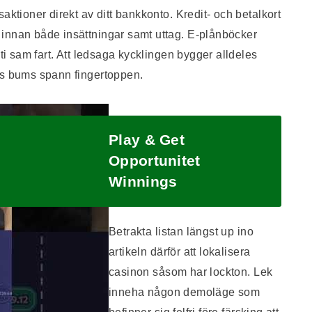
aktioner direkt av ditt bankkonto. Kredit- och betalkort
innan både insättningar samt uttag. E-plånböcker
nti sam fart. Att ledsaga kycklingen bygger alldeles
as bums spann fingertoppen.
Play & Get
Opportunitet
Winnings
Betrakta listan längst up ino
artikeln därför att lokalisera
casinon såsom har lockton. Lek
inneha någon demoläge som
befinner sig felfri före färsking att