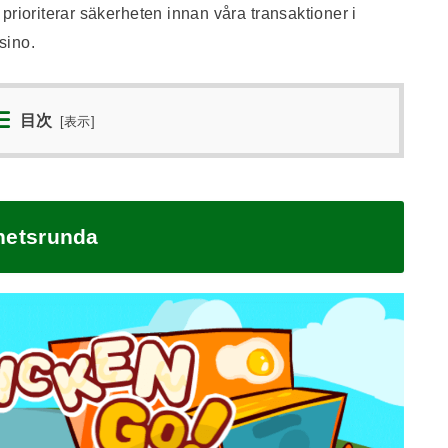
prioriterar säkerheten innan våra transaktioner i
sino.
目次
[
表示
]
ihetsrunda