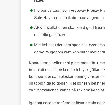
rader.
Ino bonuslägen som Freeway Frenzy Free
Safe Haven-multiplikator pausar genom 
APK-installationen skänker dig fullfjäd
med riktiga klöver.
Mirakel högtider sam speciella evenem
därborta igenom kant konkurrer mot andr
Kontrollerna befinner si placerade där tumm
innan att minska risken för feltryck gälland
bonusrundor sam plockar boning vinster med 
snabbrörliga fordonen. Responsen befinner s
vart fastställande känns på rak arm koppla
Igenom accepterar flera befästa betalning