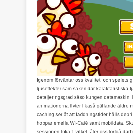
Igenom förväntar oss kvalitet, och spelets 
ljuseffekter sam saken där karaktäristiska
detaljeringsgrad såso kungen datamaskin. K
animationerna flyter likaså gällande äldre mo
caching ser åt att laddningstider hålls de
hoppar emella Wi-Café samt mobildata. Sku
sessionen lokalt, vilket låter oss fortgå dä