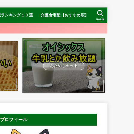
配ランキング１０選
介護食宅配【おすすめ順】
SEARCH
【糖質制限】ナッシ
【糖質制限】DR.つ
ヨシケイ
【糖質制限】
】食宅便
介護食ランキング
冷凍介護食ランキング
おすすめの宅配介護食
お手頃価格ならまごころケア食
ムース食ならやわらかダイニング
ン
おためしセット
プロフィール