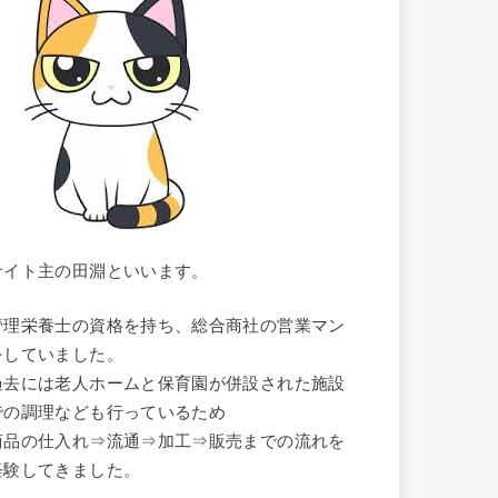
サイト主の田淵といいます。
管理栄養士の資格を持ち、総合商社の営業マン
をしていました。
過去には老人ホームと保育園が併設された施設
での調理なども行っているため
商品の仕入れ⇒流通⇒加工⇒販売までの流れを
経験してきました。