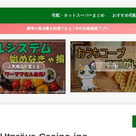
宅配・ネットスーパーまとめ
おすすめ宅
コープデリ
オイシックス
パルシステム
おうちCO-OP
大地を守る会
らでぃっしゅぼーや
食べチョク
イトーヨーカドーネットスーパー
【冷凍弁当】
【冷凍弁当】
【冷凍弁当】
【冷凍弁当】
【冷凍制限食
携帯の通信量を削減できる！WiFi自動接続アプリ
ュ
るかめキッチ
GOFOOD
人気商品が貰える
ママ割