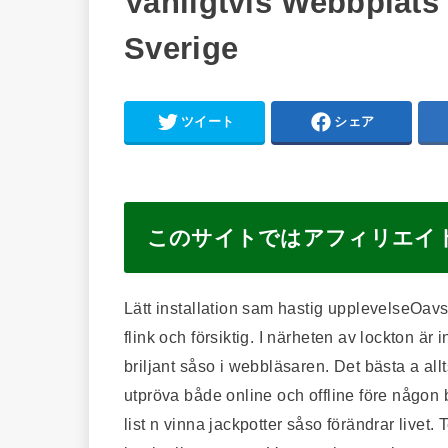
Vanligtvis Webbplats
Sverige
ツイート
シェア
このサイトではアフィリエイ
Lätt installation sam hastig upplevelseOavse
flink och försiktig. I närheten av lockton ä
briljant såso i webbläsaren. Det bästa a al
utpröva både online och offline före någon
list n vinna jackpotter såso förändrar livet.
T