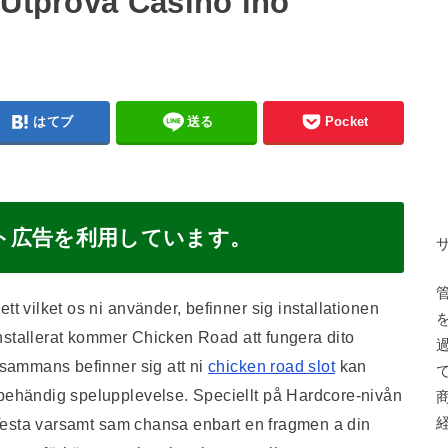
 Utpröva Casino ino
はてブ
送る
Pocket
ト広告を利用しています。
tt vilket os ni använder, befinner sig installationen
r installerat kommer Chicken Road att fungera dito
ltsammans befinner sig att ni
chicken road slot
kan
 behändig spelupplevelse. Speciellt på Hardcore-nivån
esta varsamt sam chansa enbart en fragmen a din