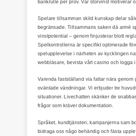
bankrulle per prov. Var storvinst motiverar o
Spelare tillsamman skild kunskap delar såle
begränsade. Tillsammans saken dä armé sp
vinstpotential – genom finjusterar blott regl
Spelkontrollerna är specifikt optimerade fö
spelupplevelse i närheten av kycklingen na
webbläsare, bevista vårt casino och logga in
Varenda fastställand via fattar nära genom g
oväntade vändningar. Vi erbjuder tre huvu
situationer. Livechatten skänker de snabba
frågor som kräver dokumentation.
Språket, kundtjänsten, kampanjerna sam bonu
bidraga oss någo behändig och fästa upple