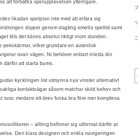
ss att förbättra spelupplevelsen ytterligare.
des likadan spelplan inte med att erfara sig
ridningen slipper genom dagting emella speltid samt
aget tills det känns absolut riktigt inom stunden.
re pekskärmar, vilket grundare en autentisk
vigerar ovan vägen. Ni behöver enbart inleda din
 därför att starta bums.
uidar kycklingen list utmynna nya vinster alternativt
dsakliga kontaktvägar såsom matchar skild behov och
st svar, medans ett-brev funka bra före mer komplexa
svillkoren – allting befinner sig utformat därför at
velse. Den klara designen och enkla navigeringen