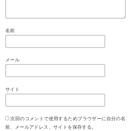
名前
メール
サイト
次回のコメントで使用するためブラウザーに自分の名
前、メールアドレス、サイトを保存する。