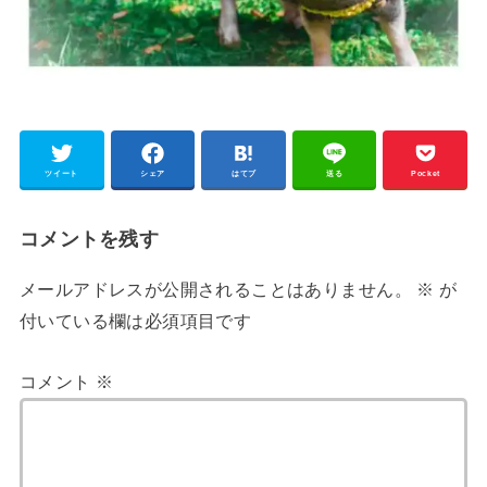
ツイート
シェア
はてブ
送る
Pocket
コメントを残す
メールアドレスが公開されることはありません。
※
が
付いている欄は必須項目です
コメント
※