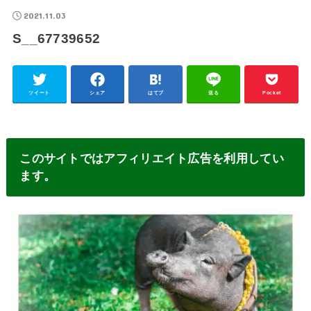
2021.11.03
S__67739652
ツイート
シェア
はてブ
送る
Pocket
このサイトではアフィリエイト広告を利用してい
ます。