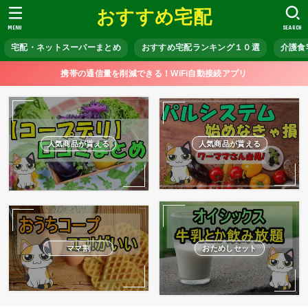
おすすめ宅配
MENU
SEARCH
宅配・ネットスーパーまとめ
おすすめ宅配ランキング１０選
介護食
携帯の通信量を削減できる！WiFi自動接続アプリ
人気商品が貰える
人気商品が貰える
ママ割
おためしセット