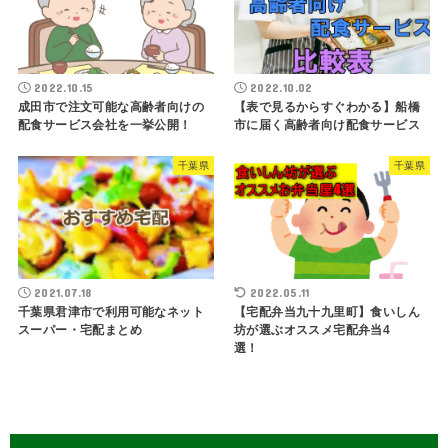
2022.10.15
2022.10.02
成田市で注文可能な高齢者向けの
【表で見るからすぐわかる】船橋
配食サービス会社を一挙公開！
市に届く高齢者向け配食サービス
千葉県
千葉県
2021.07.18
2022.05.11
千葉県君津市で利用可能なネット
【宅配弁当九十九里町】食いしん
スーパー・宅配まとめ
坊が選ぶオススメ宅配弁当4
選！