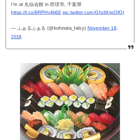
I'm at 丸仙会館 in 匝瑳市, 千葉県
https://t.co/8RPHv6lj6E
pic.twitter.com/GhzMnsOfQI
— ふぁるふぁる (@kohinata_falsy)
November 18,
2018