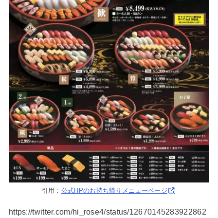
引用：
公式HPのお持ち帰りメニューページ
https://twitter.com/hi_rose4/status/12670145283922862