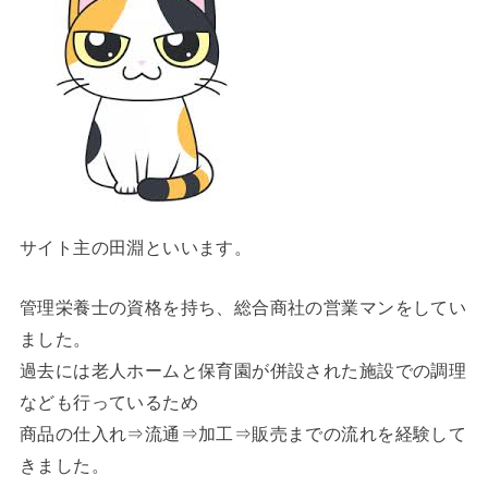
サイト主の田淵といいます。
管理栄養士の資格を持ち、総合商社の営業マンをしてい
ました。
過去には老人ホームと保育園が併設された施設での調理
なども行っているため
商品の仕入れ⇒流通⇒加工⇒販売までの流れを経験して
きました。