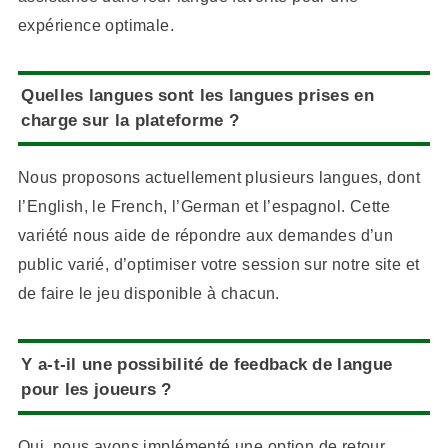
expérience optimale.
Quelles langues sont les langues prises en
charge sur la plateforme ?
Nous proposons actuellement plusieurs langues, dont
l’English, le French, l’German et l’espagnol. Cette
variété nous aide de répondre aux demandes d’un
public varié, d’optimiser votre session sur notre site et
de faire le jeu disponible à chacun.
Y a-t-il une possibilité de feedback de langue
pour les joueurs ?
Oui, nous avons implémenté une option de retour