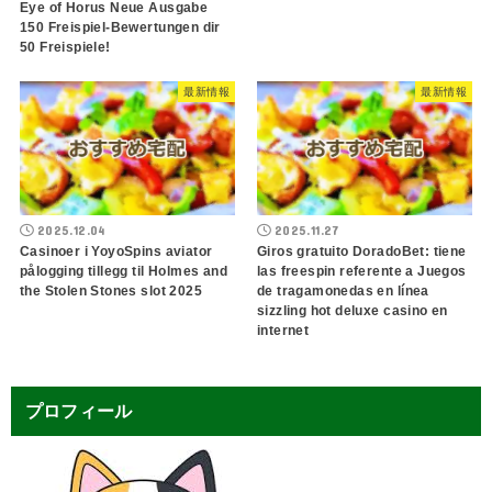
Eye of Horus Neue Ausgabe
150 Freispiel-Bewertungen dir
50 Freispiele!
最新情報
最新情報
2025.12.04
2025.11.27
Casinoer i YoyoSpins aviator
Giros gratuito DoradoBet: tiene
pålogging tillegg til Holmes and
las freespin referente a Juegos
the Stolen Stones slot 2025
de tragamonedas en línea
sizzling hot deluxe casino en
internet
プロフィール