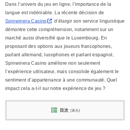
Dans l’univers du jeu en ligne, l’importance de la
langue est indéniable. La récente décision de
Spinwinera Casino
d’élargir son service linguistique
démontre cette compréhension, notamment sur un
marché aussi diversifié que le Luxembourg. En
proposant des options aux joueurs francophones,
parlant allemand, lusophones et parlant espagnol,
Spinwinera Casino améliore non seulement
l’expérience utilisateur, mais consolide également le
sentiment d’appartenance à une communauté. Quel
impact cela a-t-il sur notre expérience de jeu ?
目次
[
表示
]