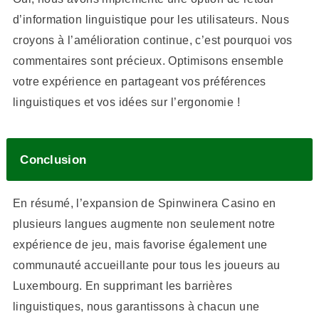
d’information linguistique pour les utilisateurs. Nous
croyons à l’amélioration continue, c’est pourquoi vos
commentaires sont précieux. Optimisons ensemble
votre expérience en partageant vos préférences
linguistiques et vos idées sur l’ergonomie !
Conclusion
En résumé, l’expansion de Spinwinera Casino en
plusieurs langues augmente non seulement notre
expérience de jeu, mais favorise également une
communauté accueillante pour tous les joueurs au
Luxembourg. En supprimant les barrières
linguistiques, nous garantissons à chacun une