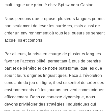
multilingue une priorité chez Spinwinera Casino.
Nous pensons que proposer plusieurs langues permet
non seulement de lever les barrières, mais aussi de
créer un environnement où tous les joueurs se sentent
accueillis et compris.
Par ailleurs, la prise en charge de plusieurs langues
favorise l’accessibilité, permettant à tous de prendre
part et de bénéficier de notre plateforme, quelles que
soient leurs origines linguistiques. Face à l’évolution
constante du jeu en ligne, il est essentiel de créer des
environnements où les joueurs peuvent communiquer
efficacement. Dans ce contexte dynamique, nous
devons privilégier des stratégies linguistiques qui