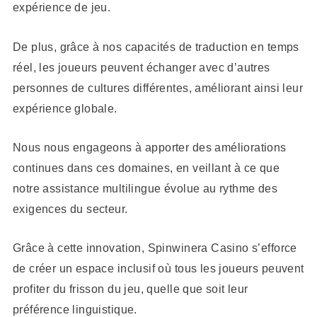
expérience de jeu.
De plus, grâce à nos capacités de traduction en temps
réel, les joueurs peuvent échanger avec d’autres
personnes de cultures différentes, améliorant ainsi leur
expérience globale.
Nous nous engageons à apporter des améliorations
continues dans ces domaines, en veillant à ce que
notre assistance multilingue évolue au rythme des
exigences du secteur.
Grâce à cette innovation, Spinwinera Casino s’efforce
de créer un espace inclusif où tous les joueurs peuvent
profiter du frisson du jeu, quelle que soit leur
préférence linguistique.