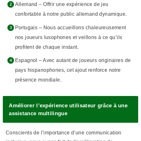
Allemand – Offrir une expérience de jeu
confortable à notre public allemand dynamique.
Portugais – Nous accueillons chaleureusement
nos joueurs lusophones et veillons à ce qu’ils
profitent de chaque instant.
Espagnol – Avec autant de joueurs originaires de
pays hispanophones, cet ajout renforce notre
présence mondiale.
Améliorer l’expérience utilisateur grâce à une
assistance multilingue
Conscients de l’importance d’une communication