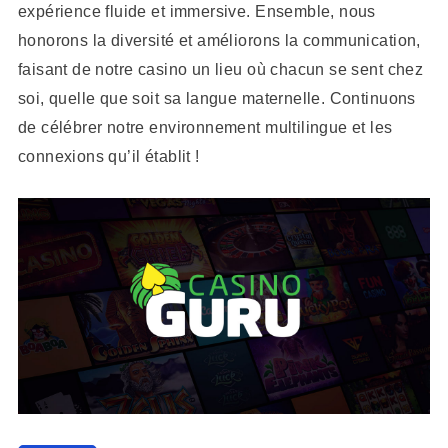
expérience fluide et immersive. Ensemble, nous
honorons la diversité et améliorons la communication,
faisant de notre casino un lieu où chacun se sent chez
soi, quelle que soit sa langue maternelle. Continuons
de célébrer notre environnement multilingue et les
connexions qu’il établit !