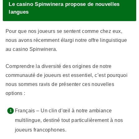
Le casino Spinwinera propose de nouvelles
langues
Pour que nos joueurs se sentent comme chez eux,
nous avons récemment élargi notre offre linguistique
au casino Spinwinera.
Comprendre la diversité des origines de notre
communauté de joueurs est essentiel, c’est pourquoi
nous sommes ravis de présenter ces nouvelles
options :
Français – Un clin d’œil à notre ambiance
multilingue, destiné tout particulièrement à nos
joueurs francophones.