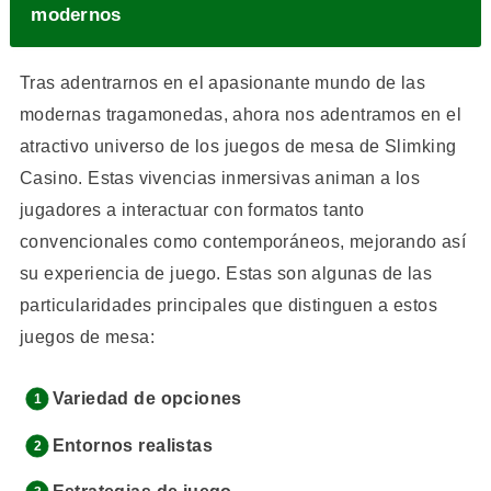
modernos
Tras adentrarnos en el apasionante mundo de las
modernas tragamonedas, ahora nos adentramos en el
atractivo universo de los juegos de mesa de Slimking
Casino. Estas vivencias inmersivas animan a los
jugadores a interactuar con formatos tanto
convencionales como contemporáneos, mejorando así
su experiencia de juego. Estas son algunas de las
particularidades principales que distinguen a estos
juegos de mesa:
Variedad de opciones
Entornos realistas