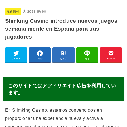
2026.04.08
最新情報
Slimking Casino introduce nuevos juegos
semanalmente en España para sus
jugadores.
ツイート
シェア
はてブ
送る
Pocket
このサイトではアフィリエイト広告を利用してい
ます。
En Slimking Casino, estamos convencidos en
proporcionar una experiencia nueva y activa a
nuestros jugadores en España. Con nuevas adiciones