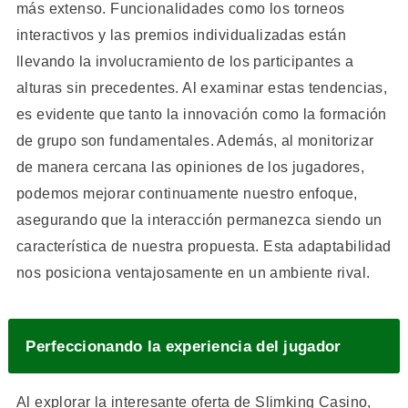
más extenso. Funcionalidades como los torneos
interactivos y las premios individualizadas están
llevando la involucramiento de los participantes a
alturas sin precedentes. Al examinar estas tendencias,
es evidente que tanto la innovación como la formación
de grupo son fundamentales. Además, al monitorizar
de manera cercana las opiniones de los jugadores,
podemos mejorar continuamente nuestro enfoque,
asegurando que la interacción permanezca siendo un
característica de nuestra propuesta. Esta adaptabilidad
nos posiciona ventajosamente en un ambiente rival.
Perfeccionando la experiencia del jugador
Al explorar la interesante oferta de Slimking Casino,