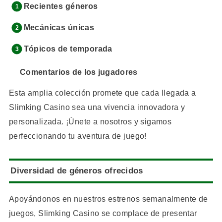
Recientes géneros
Mecánicas únicas
Tópicos de temporada
Comentarios de los jugadores
Esta amplia colección promete que cada llegada a
Slimking Casino sea una vivencia innovadora y
personalizada. ¡Únete a nosotros y sigamos
perfeccionando tu aventura de juego!
Diversidad de géneros ofrecidos
Apoyándonos en nuestros estrenos semanalmente de
juegos, Slimking Casino se complace de presentar