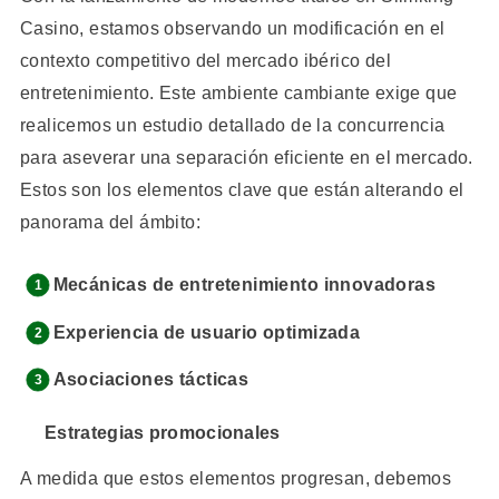
Casino, estamos observando un modificación en el
contexto competitivo del mercado ibérico del
entretenimiento. Este ambiente cambiante exige que
realicemos un estudio detallado de la concurrencia
para aseverar una separación eficiente en el mercado.
Estos son los elementos clave que están alterando el
panorama del ámbito:
Mecánicas de entretenimiento innovadoras
Experiencia de usuario optimizada
Asociaciones tácticas
Estrategias promocionales
A medida que estos elementos progresan, debemos