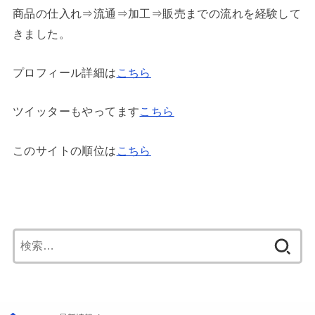
商品の仕入れ⇒流通⇒加工⇒販売までの流れを経験して
きました。
プロフィール詳細は
こちら
ツイッターもやってます
こちら
このサイトの順位は
こちら
検
索: