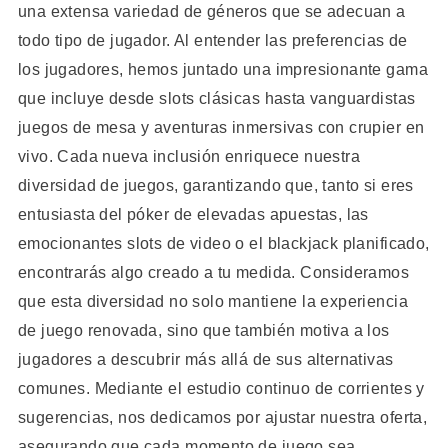
una extensa variedad de géneros que se adecuan a
todo tipo de jugador. Al entender las preferencias de
los jugadores, hemos juntado una impresionante gama
que incluye desde slots clásicas hasta vanguardistas
juegos de mesa y aventuras inmersivas con crupier en
vivo. Cada nueva inclusión enriquece nuestra
diversidad de juegos, garantizando que, tanto si eres
entusiasta del póker de elevadas apuestas, las
emocionantes slots de video o el blackjack planificado,
encontrarás algo creado a tu medida. Consideramos
que esta diversidad no solo mantiene la experiencia
de juego renovada, sino que también motiva a los
jugadores a descubrir más allá de sus alternativas
comunes. Mediante el estudio continuo de corrientes y
sugerencias, nos dedicamos por ajustar nuestra oferta,
asegurando que cada momento de juego sea