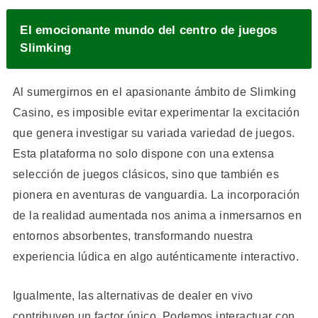
El emocionante mundo del centro de juegos
Slimking
Al sumergirnos en el apasionante ámbito de Slimking
Casino, es imposible evitar experimentar la excitación
que genera investigar su variada variedad de juegos.
Esta plataforma no solo dispone con una extensa
selección de juegos clásicos, sino que también es
pionera en aventuras de vanguardia. La incorporación
de la realidad aumentada nos anima a inmersarnos en
entornos absorbentes, transformando nuestra
experiencia lúdica en algo auténticamente interactivo.
Igualmente, las alternativas de dealer en vivo
contribuyen un factor único. Podemos interactuar con