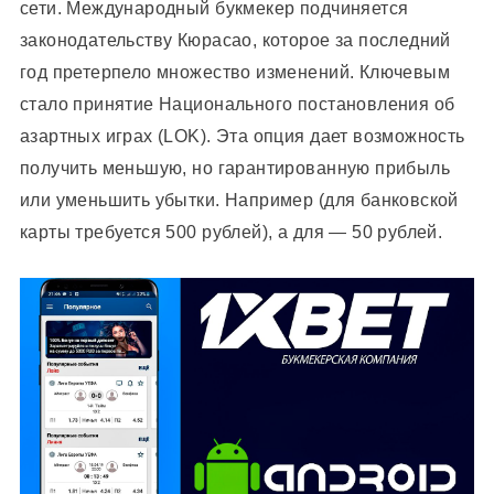
сети. Международный букмекер подчиняется
законодательству Кюрасао, которое за последний
год претерпело множество изменений. Ключевым
стало принятие Национального постановления об
азартных играх (LOK). Эта опция дает возможность
получить меньшую, но гарантированную прибыль
или уменьшить убытки. Например (для банковской
карты требуется 500 рублей), а для — 50 рублей.