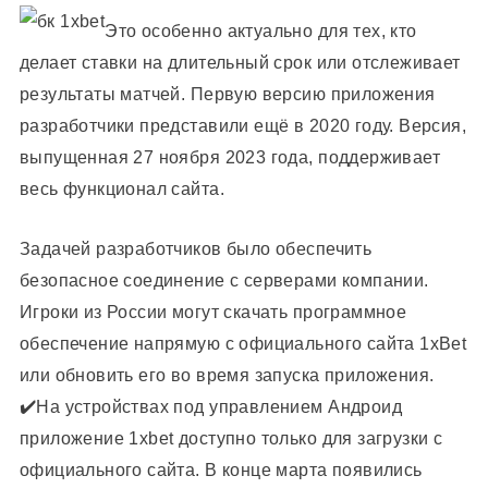
Это особенно актуально для тех, кто
делает ставки на длительный срок или отслеживает
результаты матчей. Первую версию приложения
разработчики представили ещё в 2020 году. Версия,
выпущенная 27 ноября 2023 года, поддерживает
весь функционал сайта.
Задачей разработчиков было обеспечить
безопасное соединение с серверами компании.
Игроки из России могут скачать программное
обеспечение напрямую с официального сайта 1xBet
или обновить его во время запуска приложения.
✔️На устройствах под управлением Андроид
приложение 1xbet доступно только для загрузки с
официального сайта. В конце марта появились