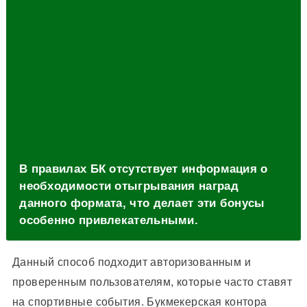
В правилах БК отсутствует информация о
необходимости отыгрывания наград
данного формата, что делает эти бонусы
особенно привлекательными.
Данный способ подходит авторизованным и
проверенным пользователям, которые часто ставят
на спортивные события. Букмекерская контора