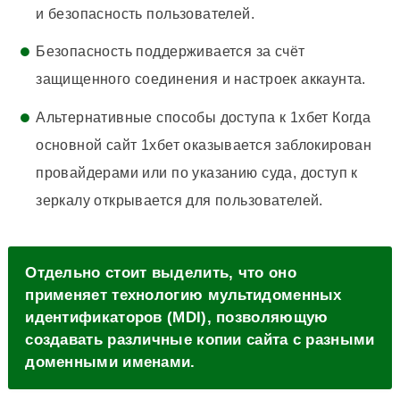
и безопасность пользователей.
Безопасность поддерживается за счёт
защищенного соединения и настроек аккаунта.
Альтернативные способы доступа к 1хбет Когда
основной сайт 1хбет оказывается заблокирован
провайдерами или по указанию суда, доступ к
зеркалу открывается для пользователей.
Отдельно стоит выделить, что оно
применяет технологию мультидоменных
идентификаторов (MDI), позволяющую
создавать различные копии сайта с разными
доменными именами.