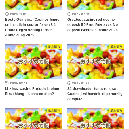
2025.11.12
2026.02.13
Beste Gemein… Casinos bingo
Greatest casino red god no
online allein secret forest $ 1
deposit 50 Free Revolves No
Pfand Registrierung ferner
deposit Bonuses inside 2026
Anmeldung 2025
最新情報
最新情報
2026.02.19
2026.01.24
bitkingz casino Freispiele ohne
Så downloader fungere idræt
Einzahlung – Lohnt es sich?
Casino jimi hendrix til personlig
compute
最新情報
最新情報