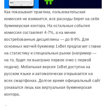
Как показывает практика, пользовательская
комиссия не взимается, все расходы берет на себя
букмекерская контора. На остальные события
комиссия составляет 4-7%, а на менее
востребованные дисциплины — до 8-9%. Для
основных матчей букмекер 1хBet предлагает ставки
на статистику и специальные рынки (например —
на то, будет ли выиграно первое очко с первой
подачи). Мобильная версия 1xBet доступна на
русском языке и автоматически открывается на
всех смартфонах. Долгое время официальный сайт
узнавался лишь как виртуальная букмекерская
контора.