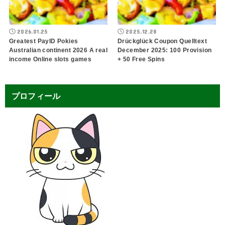
2026.01.25
2025.12.28
Greatest PayID Pokies
Drückglück Coupon Quelltext
Australian continent 2026 A real
December 2025: 100 Provision
income Online slots games
+ 50 Free Spins
プロフィール