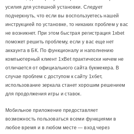
усилия для успешной установки. Следует
подчеркнуть, что если вы воспользуетесь нашей
инструкцией по установке, то никаких проблем у вас
не возникнет. При этом быстрая регистрация 1xbet
поможет решить проблему, если у вас еще нет
аккаунта в БК. По функционалу и наполнению
компьютерный клиент 1xBet практически ничем не
отличается от официального сайта букмекера. В
случае проблем с доступом к сайту 1хбет,
использование зеркала станет хорошим решением
для продолжения игры и ставок.
Мобильное приложение предоставляет
возможность пользоваться всеми функциями в
любое время и в любом месте — вход через