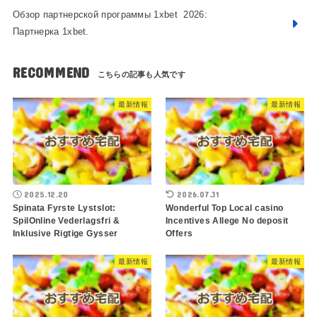
Обзор партнерской программы 1xbet ️ 2026:
Партнерка 1xbet.
RECOMMEND
最新情報
最新情報
2025.12.20
2026.07.31
Spinata Fyrste Lystslot:
Wonderful Top Local casino
SpilOnline Vederlagsfri &
Incentives Allege No deposit
Inklusive Rigtige Gysser
Offers
最新情報
最新情報