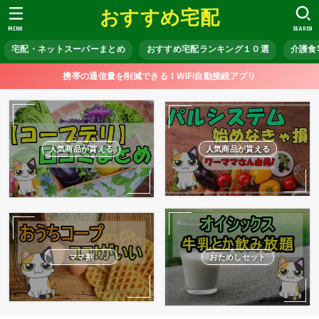
おすすめ宅配
MENU
SEARCH
宅配・ネットスーパーまとめ
おすすめ宅配ランキング１０選
介護食
携帯の通信量を削減できる！WiFi自動接続アプリ
人気商品が貰える
人気商品が貰える
ママ割
おためしセット