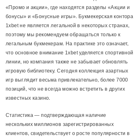
«Промо и акции», где находятся разделы «Акции и
бонусы» и «Бонусные игры». Букмекерская контора
1xbet не является легальной в некоторых странах,
поэтому мы рекомендуем обращаться только к
легальным букмекерам. На практике это означает,
что основное внимание 1xbet уделяется спортивной
линии, но компания также не забывает обновлять
игровую библиотеку. Сегодня коллекция азартных
игр выглядит весьма привлекательно, более 7000
позиций, что не всегда можно встретить в других
известных казино.
Статистика — подтверждающая наличие
нескольких миллионов зарегистрированных
клиентов, свидетельствует о росте популярности в