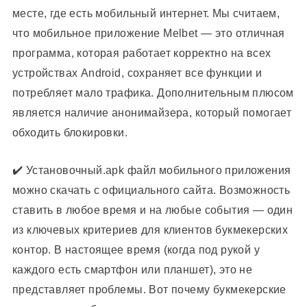
месте, где есть мобильный интернет. Мы считаем,
что мобильное приложение Melbet — это отличная
программа, которая работает корректно на всех
устройствах Android, сохраняет все функции и
потребляет мало трафика. Дополнительным плюсом
является наличие анонимайзера, который помогает
обходить блокировки.
✔️ Установочный.apk файл мобильного приложения
можно скачать с официального сайта. Возможность
ставить в любое время и на любые события — один
из ключевых критериев для клиентов букмекерских
контор. В настоящее время (когда под рукой у
каждого есть смартфон или планшет), это не
представляет проблемы. Вот почему букмекерские