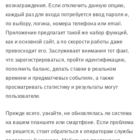
вознаграждения. Если отключить данную опцию,
каждый раз для входа потребуется ввод пароля и,
по выбору, логина, номера телефона или email.
Приложение предлагает такой же набор функций,
как и основной сайт, а по скорости работы даже
превосходит его. Заслуживает внимания тот факт,
что зарегистрироваться, пройти идентификацию,
пополнить баланс, делать ставки в реальном
времени и предматчевых событиях, а также
просматривать статистику и результаты могут
пользователи.
Прежде всего, узнайте, не обновлялась ли система
на вашем планшете или смартфоне. Если проблема
не решится, стоит обратиться к операторам службы