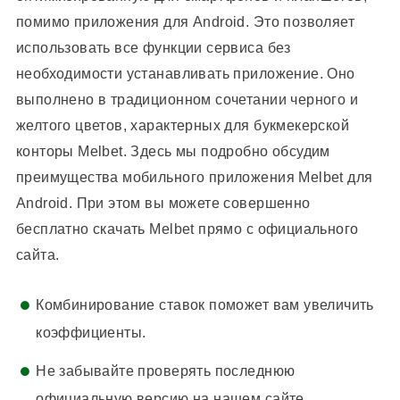
помимо приложения для Android. Это позволяет
использовать все функции сервиса без
необходимости устанавливать приложение. Оно
выполнено в традиционном сочетании черного и
желтого цветов, характерных для букмекерской
конторы Melbet. Здесь мы подробно обсудим
преимущества мобильного приложения Melbet для
Android. При этом вы можете совершенно
бесплатно скачать Melbet прямо с официального
сайта.
Комбинирование ставок поможет вам увеличить
коэффициенты.
Не забывайте проверять последнюю
официальную версию на нашем сайте.