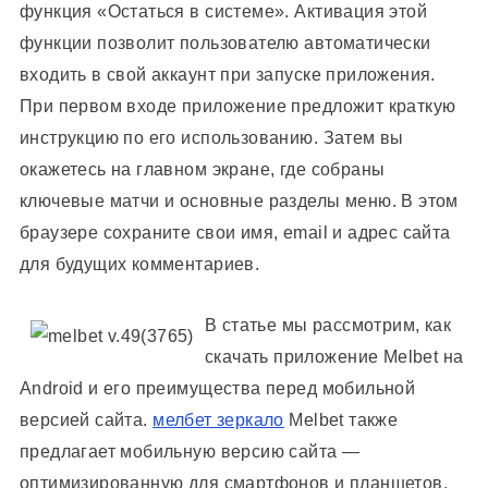
функция «Остаться в системе». Активация этой
функции позволит пользователю автоматически
входить в свой аккаунт при запуске приложения.
При первом входе приложение предложит краткую
инструкцию по его использованию. Затем вы
окажетесь на главном экране, где собраны
ключевые матчи и основные разделы меню. В этом
браузере сохраните свои имя, email и адрес сайта
для будущих комментариев.
В статье мы рассмотрим, как
скачать приложение Melbet на
Android и его преимущества перед мобильной
версией сайта.
мелбет зеркало
Melbet также
предлагает мобильную версию сайта —
оптимизированную для смартфонов и планшетов,