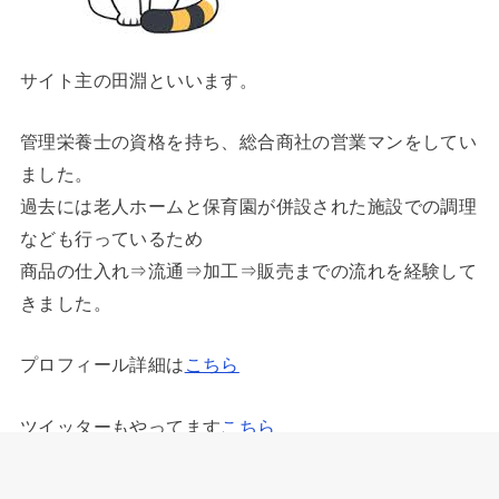
サイト主の田淵といいます。
管理栄養士の資格を持ち、総合商社の営業マンをしてい
ました。
過去には老人ホームと保育園が併設された施設での調理
なども行っているため
商品の仕入れ⇒流通⇒加工⇒販売までの流れを経験して
きました。
プロフィール詳細は
こちら
ツイッターもやってます
こちら
このサイトの順位は
こちら