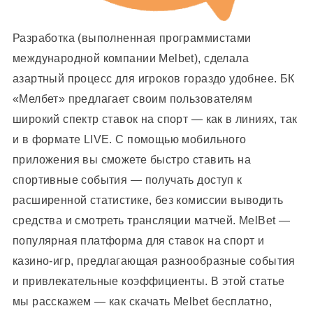
Разработка (выполненная программистами
международной компании Melbet), сделала
азартный процесс для игроков гораздо удобнее. БК
«Мелбет» предлагает своим пользователям
широкий спектр ставок на спорт — как в линиях, так
и в формате LIVE. С помощью мобильного
приложения вы сможете быстро ставить на
спортивные события — получать доступ к
расширенной статистике, без комиссии выводить
средства и смотреть трансляции матчей. MelBet —
популярная платформа для ставок на спорт и
казино-игр, предлагающая разнообразные события
и привлекательные коэффициенты. В этой статье
мы расскажем — как скачать Melbet бесплатно,