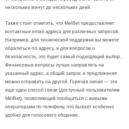
нескольких минут до нескольких дней.
Также стоит отметить, что MelBet предоставляет
контактные email-адреса для различных запросов.
Например, для технической поддержки вы можете
обратиться по адресу, а для вопросов о
безопасности, это будет самый подходящий выбор.
Финансовые вопросы лучше направлять на
указанный адрес, а общий запрос и предложения
можно отправить на другой. Горячая линия — это
еще один способ связи (доступный пользователям
MelBet), позволяющий пообщаться с живыми
операторами по телефону, что бывает особенно
удобно для голосового общения.