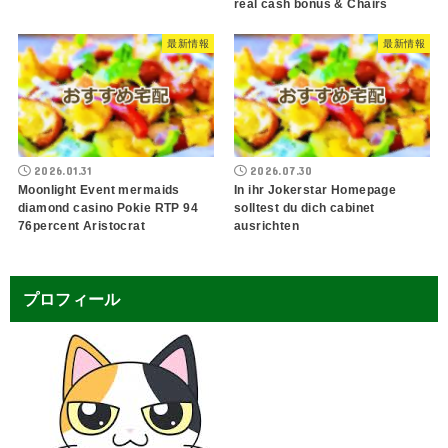
real cash bonus & Chairs
最新情報
最新情報
2026.01.31
2026.07.30
Moonlight Event mermaids
In ihr Jokerstar Homepage
diamond casino Pokie RTP 94
solltest du dich cabinet
76percent Aristocrat
ausrichten
プロフィール