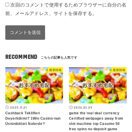
次回のコメントで使用するためブラウザーに自分の名
前、メールアドレス、サイトを保存する。
RECOMMEND
最新情報
最新情報
2025.11.21
2026.03.29
Cashback Təklifləri
game the real deal currency
Dəyərlidirmi? 1Win Casino-nun
Certified webpages away from
Üstünlükləri Nələrdır?
slot machine top Casumo 50
free spins no deposit game