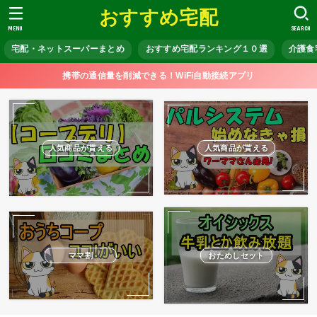
おすすめ宅配
MENU
SEARCH
宅配・ネットスーパーまとめ
おすすめ宅配ランキング１０選
介護食
携帯の通信量を削減できる！WiFi自動接続アプリ
人気商品が貰える
人気商品が貰える
ママ割
おためしセット