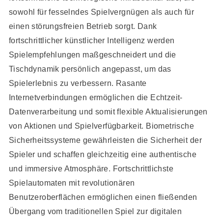
sowohl für fesselndes Spielvergnügen als auch für
einen störungsfreien Betrieb sorgt. Dank
fortschrittlicher künstlicher Intelligenz werden
Spielempfehlungen maßgeschneidert und die
Tischdynamik persönlich angepasst, um das
Spielerlebnis zu verbessern. Rasante
Internetverbindungen ermöglichen die Echtzeit-
Datenverarbeitung und somit flexible Aktualisierungen
von Aktionen und Spielverfügbarkeit. Biometrische
Sicherheitssysteme gewährleisten die Sicherheit der
Spieler und schaffen gleichzeitig eine authentische
und immersive Atmosphäre. Fortschrittlichste
Spielautomaten mit revolutionären
Benutzeroberflächen ermöglichen einen fließenden
Übergang vom traditionellen Spiel zur digitalen