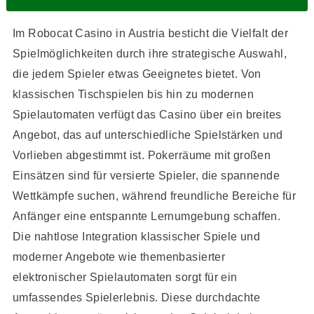
Im Robocat Casino in Austria besticht die Vielfalt der
Spielmöglichkeiten durch ihre strategische Auswahl,
die jedem Spieler etwas Geeignetes bietet. Von
klassischen Tischspielen bis hin zu modernen
Spielautomaten verfügt das Casino über ein breites
Angebot, das auf unterschiedliche Spielstärken und
Vorlieben abgestimmt ist. Pokerräume mit großen
Einsätzen sind für versierte Spieler, die spannende
Wettkämpfe suchen, während freundliche Bereiche für
Anfänger eine entspannte Lernumgebung schaffen.
Die nahtlose Integration klassischer Spiele und
moderner Angebote wie themenbasierter
elektronischer Spielautomaten sorgt für ein
umfassendes Spielerlebnis. Diese durchdachte