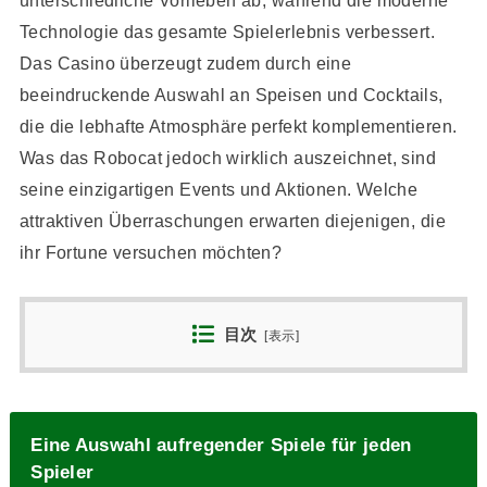
Technologie das gesamte Spielerlebnis verbessert.
Das Casino überzeugt zudem durch eine
beeindruckende Auswahl an Speisen und Cocktails,
die die lebhafte Atmosphäre perfekt komplementieren.
Was das Robocat jedoch wirklich auszeichnet, sind
seine einzigartigen Events und Aktionen. Welche
attraktiven Überraschungen erwarten diejenigen, die
ihr Fortune versuchen möchten?
目次
[
表示
]
Eine Auswahl aufregender Spiele für jeden
Spieler