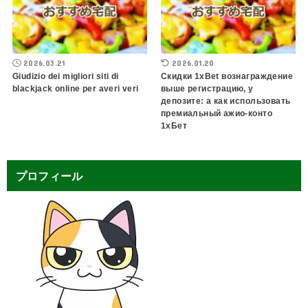
2026.03.21
2026.01.20
Giudizio dei migliori siti di
Скидки 1xBet вознаграждение
blackjack online per averi veri
выше регистрацию, у
депозите: а как использовать
премиальный ажио-конто
1хБет
プロフィール