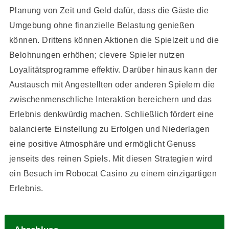
Planung von Zeit und Geld dafür, dass die Gäste die
Umgebung ohne finanzielle Belastung genießen
können. Drittens können Aktionen die Spielzeit und die
Belohnungen erhöhen; clevere Spieler nutzen
Loyalitätsprogramme effektiv. Darüber hinaus kann der
Austausch mit Angestellten oder anderen Spielern die
zwischenmenschliche Interaktion bereichern und das
Erlebnis denkwürdig machen. Schließlich fördert eine
balancierte Einstellung zu Erfolgen und Niederlagen
eine positive Atmosphäre und ermöglicht Genuss
jenseits des reinen Spiels. Mit diesen Strategien wird
ein Besuch im Robocat Casino zu einem einzigartigen
Erlebnis.