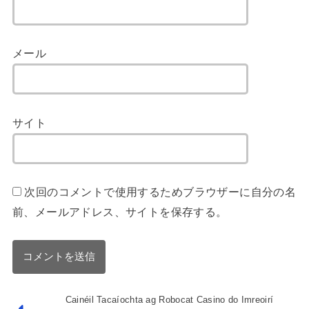
メール
サイト
次回のコメントで使用するためブラウザーに自分の名
前、メールアドレス、サイトを保存する。
Cainéil Tacaíochta ag Robocat Casino do Imreoirí