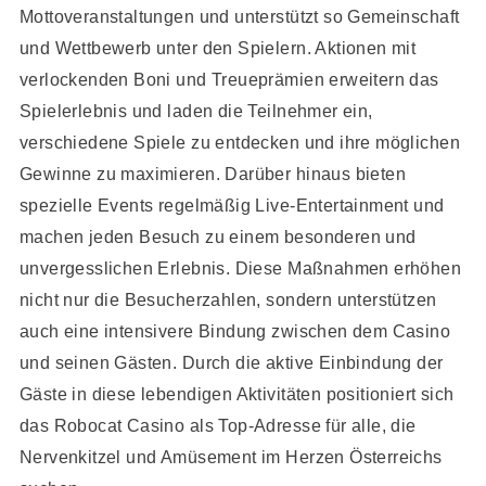
Mottoveranstaltungen und unterstützt so Gemeinschaft
und Wettbewerb unter den Spielern. Aktionen mit
verlockenden Boni und Treueprämien erweitern das
Spielerlebnis und laden die Teilnehmer ein,
verschiedene Spiele zu entdecken und ihre möglichen
Gewinne zu maximieren. Darüber hinaus bieten
spezielle Events regelmäßig Live-Entertainment und
machen jeden Besuch zu einem besonderen und
unvergesslichen Erlebnis. Diese Maßnahmen erhöhen
nicht nur die Besucherzahlen, sondern unterstützen
auch eine intensivere Bindung zwischen dem Casino
und seinen Gästen. Durch die aktive Einbindung der
Gäste in diese lebendigen Aktivitäten positioniert sich
das Robocat Casino als Top-Adresse für alle, die
Nervenkitzel und Amüsement im Herzen Österreichs