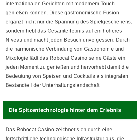
internationalen Gerichten mit modernem Touch
genießen können. Diese gastronomische Fusion
ergänzt nicht nur die Spannung des Spielgeschehens,
sondern hebt das Gesamterlebnis auf ein höheres
Niveau und macht jeden Besuch unvergessen. Durch
die harmonische Verbindung von Gastronomie und
Mixologie lädt das Robocat Casino seine Gäste ein,
jeden Moment zu genießen und hervorhebt damit die
Bedeutung von Speisen und Cocktails als integralen
Bestandteil der Unterhaltungslandschaft.
Die Spitzentechnologie hinter dem Erlebnis
Das Robocat Casino zeichnet sich durch eine
fortschrittliche technologische Infrastruktur aus, die