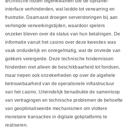
technische fouten tegenkwamen die de opname-
interface verhinderden, wat leidde tot verwarring en
frustratie. Daarnaast droegen serverstoringen bij aan
verlengde verwerkingstijden, waardoor spelers
onzeker bleven over de status van hun betalingen. De
informatie vanuit het casino over deze kwesties was
vaak onduidelijk en onregelmatig, wat de onvrede van
gokkers verergerde. Deze technische hindernissen
hinderden niet alleen de beschikbaarheid tot fondsen,
maar riepen ook onzekerheden op over de algehele
betrouwbaarheid van de operationele infrastructuur
van het casino. Uiteindelijk benadrukte de samenloop
van vertragingen en technische problemen de behoefte
van geoptimaliseerde mechanismen om vlottere
monetaire transacties in digitale gokplatforms te
realiseren.