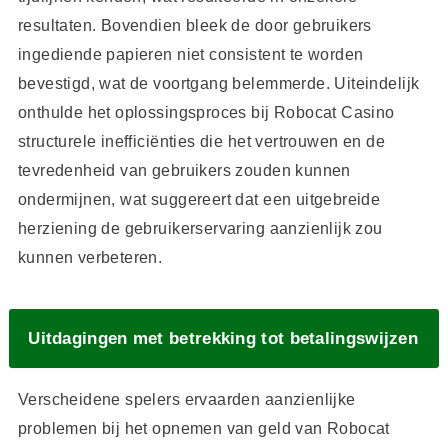
resultaten. Bovendien bleek de door gebruikers
ingediende papieren niet consistent te worden
bevestigd, wat de voortgang belemmerde. Uiteindelijk
onthulde het oplossingsproces bij Robocat Casino
structurele inefficiënties die het vertrouwen en de
tevredenheid van gebruikers zouden kunnen
ondermijnen, wat suggereert dat een uitgebreide
herziening de gebruikerservaring aanzienlijk zou
kunnen verbeteren.
Uitdagingen met betrekking tot betalingswijzen
Verscheidene spelers ervaarden aanzienlijke
problemen bij het opnemen van geld van Robocat