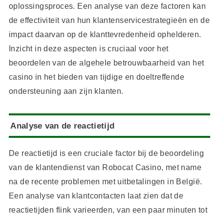
oplossingsproces. Een analyse van deze factoren kan
de effectiviteit van hun klantenservicestrategieën en de
impact daarvan op de klanttevredenheid ophelderen.
Inzicht in deze aspecten is cruciaal voor het
beoordelen van de algehele betrouwbaarheid van het
casino in het bieden van tijdige en doeltreffende
ondersteuning aan zijn klanten.
Analyse van de reactietijd
De reactietijd is een cruciale factor bij de beoordeling
van de klantendienst van Robocat Casino, met name
na de recente problemen met uitbetalingen in België.
Een analyse van klantcontacten laat zien dat de
reactietijden flink varieerden, van een paar minuten tot