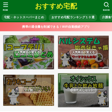
おすすめ宅配
MENU
SEARCH
宅配・ネットスーパーまとめ
おすすめ宅配ランキング１０選
介護食
携帯の通信量を削減できる！WiFi自動接続アプリ
人気商品が貰える
人気商品が貰える
ママ割
おためしセット