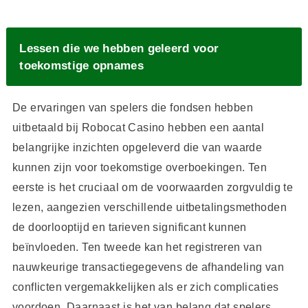
Lessen die we hebben geleerd voor
toekomstige opnames
De ervaringen van spelers die fondsen hebben
uitbetaald bij Robocat Casino hebben een aantal
belangrijke inzichten opgeleverd die van waarde
kunnen zijn voor toekomstige overboekingen. Ten
eerste is het cruciaal om de voorwaarden zorgvuldig te
lezen, aangezien verschillende uitbetalingsmethoden
de doorlooptijd en tarieven significant kunnen
beïnvloeden. Ten tweede kan het registreren van
nauwkeurige transactiegegevens de afhandeling van
conflicten vergemakkelijken als er zich complicaties
voordoen. Daarnaast is het van belang dat spelers