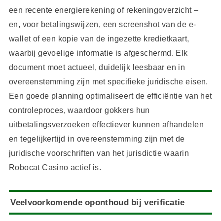
een recente energierekening of rekeningoverzicht –
en, voor betalingswijzen, een screenshot van de e-
wallet of een kopie van de ingezette kredietkaart,
waarbij gevoelige informatie is afgeschermd. Elk
document moet actueel, duidelijk leesbaar en in
overeenstemming zijn met specifieke juridische eisen.
Een goede planning optimaliseert de efficiëntie van het
controleproces, waardoor gokkers hun
uitbetalingsverzoeken effectiever kunnen afhandelen
en tegelijkertijd in overeenstemming zijn met de
juridische voorschriften van het jurisdictie waarin
Robocat Casino actief is.
Veelvoorkomende oponthoud bij verificatie