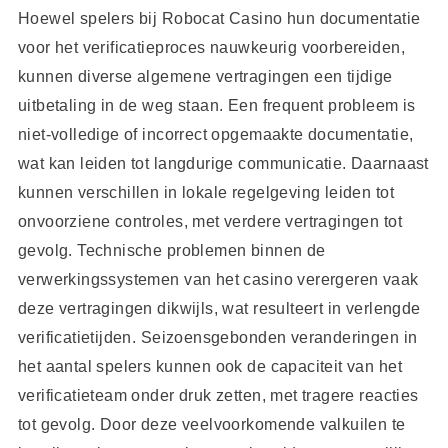
Hoewel spelers bij Robocat Casino hun documentatie
voor het verificatieproces nauwkeurig voorbereiden,
kunnen diverse algemene vertragingen een tijdige
uitbetaling in de weg staan. Een frequent probleem is
niet-volledige of incorrect opgemaakte documentatie,
wat kan leiden tot langdurige communicatie. Daarnaast
kunnen verschillen in lokale regelgeving leiden tot
onvoorziene controles, met verdere vertragingen tot
gevolg. Technische problemen binnen de
verwerkingssystemen van het casino verergeren vaak
deze vertragingen dikwijls, wat resulteert in verlengde
verificatietijden. Seizoensgebonden veranderingen in
het aantal spelers kunnen ook de capaciteit van het
verificatieteam onder druk zetten, met tragere reacties
tot gevolg. Door deze veelvoorkomende valkuilen te