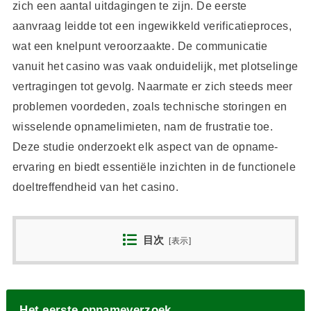
zich een aantal uitdagingen te zijn. De eerste
aanvraag leidde tot een ingewikkeld verificatieproces,
wat een knelpunt veroorzaakte. De communicatie
vanuit het casino was vaak onduidelijk, met plotselinge
vertragingen tot gevolg. Naarmate er zich steeds meer
problemen voordeden, zoals technische storingen en
wisselende opnamelimieten, nam de frustratie toe.
Deze studie onderzoekt elk aspect van de opname-
ervaring en biedt essentiële inzichten in de functionele
doeltreffendheid van het casino.
目次
[
表示
]
Het eerste opnameverzoek