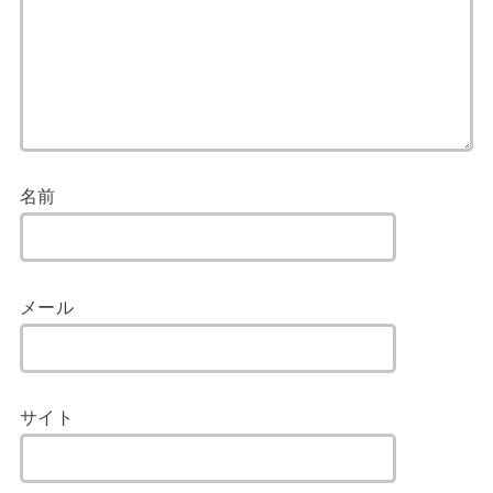
名前
メール
サイト