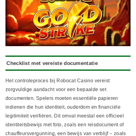
Checklist met vereiste documentatie
Het controleproces bij Robocat Casino vereist
zorgvuldige aandacht voor een bepaalde set
documenten. Spelers moeten essentiële papieren
indienen die hun identiteit, ouderdom en financiële
legitimiteit verifiëren. Dit omvat meestal een officieel
identiteitsbewijs met foto, zoals een reisdocument of
chauffeursvergunning, een bewijs van verblijf – zoals