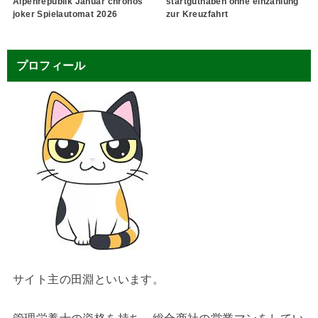
Alpenrepublik Januar chronos
startguthaben ohne einzahlung
joker Spielautomat 2026
zur Kreuzfahrt
プロフィール
サイト主の田淵といいます。