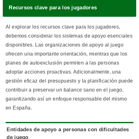
Recursos clave para los jugadores
Al explorar los recursos clave para los jugadores,
debemos considerar los sistemas de apoyo esenciales
disponibles. Las organizaciones de apoyo al juego
ofrecen una importante orientación, mientras que los
planes de autoexclusión permiten a las personas
adoptar acciones proactivas. Adicionalmente, una
gestión eficaz del presupuesto y la planificación puede
contribuir a preservar un balance sano en el juego,
garantizando así un enfoque responsable del mismo
en España.
Entidades de apoyo a personas con dificultades
de juego