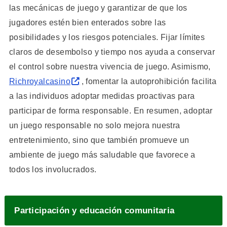
las mecánicas de juego y garantizar de que los
jugadores estén bien enterados sobre las
posibilidades y los riesgos potenciales. Fijar límites
claros de desembolso y tiempo nos ayuda a conservar
el control sobre nuestra vivencia de juego. Asimismo,
Richroyalcasino
, fomentar la autoprohibición facilita
a las individuos adoptar medidas proactivas para
participar de forma responsable. En resumen, adoptar
un juego responsable no solo mejora nuestra
entretenimiento, sino que también promueve un
ambiente de juego más saludable que favorece a
todos los involucrados.
Participación y educación comunitaria