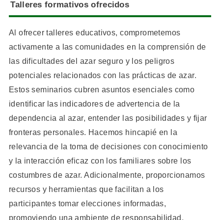
Talleres formativos ofrecidos
Al ofrecer talleres educativos, comprometemos
activamente a las comunidades en la comprensión de
las dificultades del azar seguro y los peligros
potenciales relacionados con las prácticas de azar.
Estos seminarios cubren asuntos esenciales como
identificar las indicadores de advertencia de la
dependencia al azar, entender las posibilidades y fijar
fronteras personales. Hacemos hincapié en la
relevancia de la toma de decisiones con conocimiento
y la interacción eficaz con los familiares sobre los
costumbres de azar. Adicionalmente, proporcionamos
recursos y herramientas que facilitan a los
participantes tomar elecciones informadas,
promoviendo una ambiente de responsabilidad.