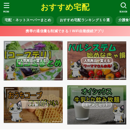
おすすめ宅配
MENU
SEARCH
宅配・ネットスーパーまとめ
おすすめ宅配ランキング１０選
介護食
携帯の通信量を削減できる！WiFi自動接続アプリ
人気商品が貰える
人気商品が貰える
ママ割
おためしセット