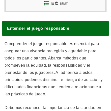
目次
[
表示
]
Entender el juego responsable
Comprender el juego responsable es esencial para
asegurar una vivencia protegida y agradable para
todos los participantes. Abarca métodos que
promueven la equidad, la responsabilidad y el
bienestar de los jugadores. Al adherirse a estos
principios, podemos disminuir el riesgo de adicción y
dificultades financieras que tienden a relacionarse a
las prácticas de juego.
Debemos reconocer la importancia de la claridad en