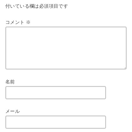
付いている欄は必須項目です
コメント
※
名前
メール