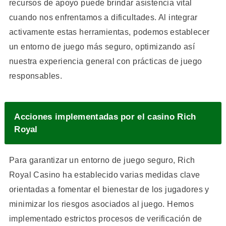
recursos de apoyo puede brindar asistencia vital
cuando nos enfrentamos a dificultades. Al integrar
activamente estas herramientas, podemos establecer
un entorno de juego más seguro, optimizando así
nuestra experiencia general con prácticas de juego
responsables.
Acciones implementadas por el casino Rich
Royal
Para garantizar un entorno de juego seguro, Rich
Royal Casino ha establecido varias medidas clave
orientadas a fomentar el bienestar de los jugadores y
minimizar los riesgos asociados al juego. Hemos
implementado estrictos procesos de verificación de