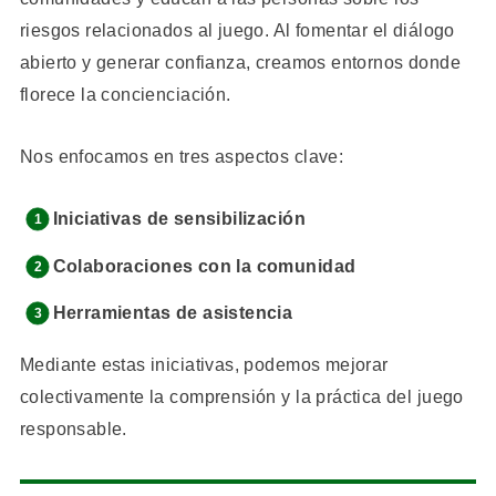
riesgos relacionados al juego. Al fomentar el diálogo
abierto y generar confianza, creamos entornos donde
florece la concienciación.
Nos enfocamos en tres aspectos clave:
Iniciativas de sensibilización
Colaboraciones con la comunidad
Herramientas de asistencia
Mediante estas iniciativas, podemos mejorar
colectivamente la comprensión y la práctica del juego
responsable.