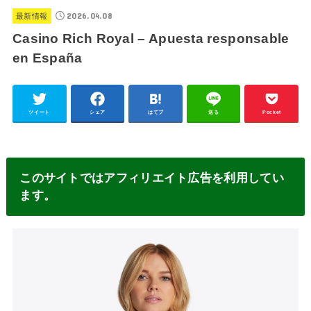
2026.04.08
最新情報
Casino Rich Royal – Apuesta responsable
en España
ツイート
シェア
はてブ
送る
Pocket
このサイトではアフィリエイト広告を利用してい
ます。