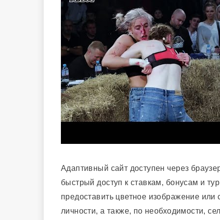
Адаптивный сайт доступен через браузе
быстрый доступ к ставкам, бонусам и ту
предоставить цветное изображение или 
личности, а также, по необходимости, с