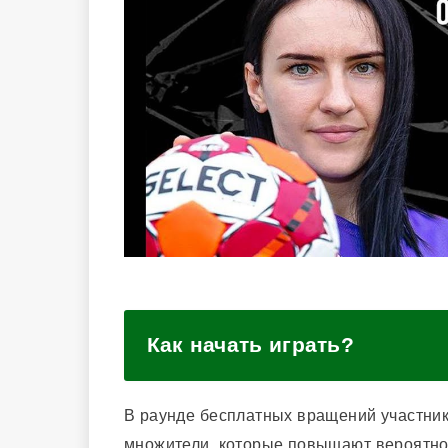
Как начать играть?
В раунде бесплатных вращений участник
множители, которые повышают вероятнос