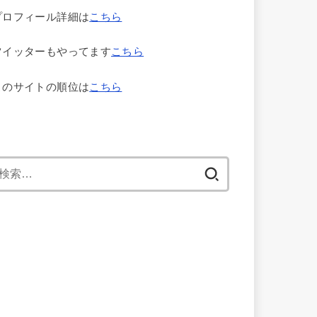
プロフィール詳細は
こちら
ツイッターもやってます
こちら
このサイトの順位は
こちら
検
索: