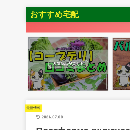
おすすめ宅配
人気商品が貰える
最新情報
2026.07.08