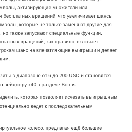
имволы, активирующие множители или
я бесплатных вращений, что увеличивает шансы
имволы, которые не только заменяют другие для
но также запускают специальные функции,
платных вращений, как правило, включает
игрокам шанс на впечатляющие выигрыши и делает
щим.
иты в диапазоне от 6 до 200 USD и становятся
о вейджеру x40 в разделе Bonus.
делить, которая позволяет исчезать выигрышным
потенциально ведет к последовательным
виртуальное колесо, предлагая ещё большие