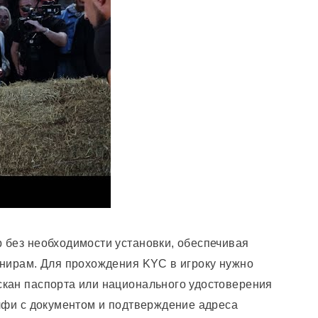
р без необходимости установки, обеспечивая
рнирам. Для прохождения KYC в игроку нужно
скан паспорта или национального удостоверения
елфи с документом и подтверждение адреса