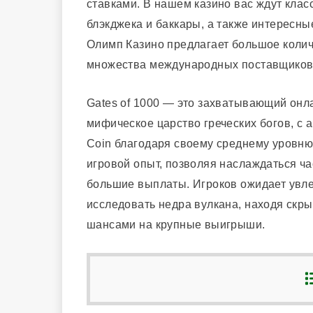
ставками.
В нашем казино вас ждут клас
блэкджека и баккары, а также интересн
Олимп Казино предлагает большое количе
множества международных поставщиков
Gates of 1000 — это захватывающий онл
мифическое царство греческих богов, с 
Coin благодаря своему среднему уровню
игровой опыт, позволяя наслаждаться 
большие выплаты. Игроков ожидает увле
исследовать недра вулкана, находя скр
шансами на крупные выигрыши.