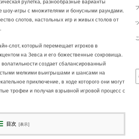
сическая рулетка, разнообразные варианты
ые шоу-игры с множителями и бонусными раундами.
ство слотов, настольных игр и живых столов от
.
айн-слот, который перемещает игроков в
акцентом на Зевса и его божественные сокровища.
 волатильности создает сбалансированный
частыми мелкими выигрышами и шансами на
кательное приключение, в ходе которого они могут
ытые трофеи и получая взрывной игровой процесс с
目次
[
表示
]