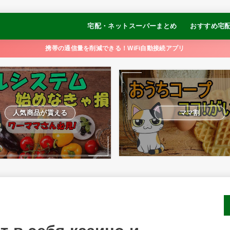
宅配・ネットスーパーまとめ
おすすめ宅
コープデリ
オイシックス
パルシステム
おうちCO-OP
大地を守る会
らでぃっしゅぼーや
食べチョク
イトーヨーカドーネットスーパー
【冷凍弁当】
【冷凍弁当】
【冷凍弁当】
【冷凍弁当】
【冷凍制限食
携帯の通信量を削減できる！WiFi自動接続アプリ
ュ
るかめキッチ
GOFOOD
人気商品が貰える
ママ割