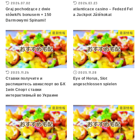
2026.07.02
2026.03.23
Graj pochodzące z dwie
atlanticace casino – Fedezd Fel
stówki% bonusem + 150
a Jackpot Játékokat
Darmowymi Spinami!
最新情報
最新情報
2025.11.26
2025.11.28
Ставки получите и
Eye of Horus, Slot
распишитесь авиаспорт во БК
angeschlossen spielen
1win Спорт ставки
интерактивный во Украине
最新情報
最新情報