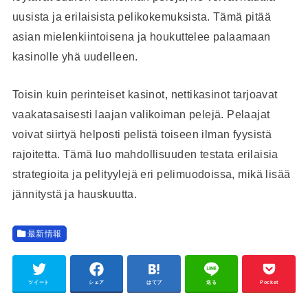
uusista ja erilaisista pelikokemuksista. Tämä pitää
asian mielenkiintoisena ja houkuttelee palaamaan
kasinolle yhä uudelleen.
Toisin kuin perinteiset kasinot, nettikasinot tarjoavat
vaakatasaisesti laajan valikoiman pelejä. Pelaajat
voivat siirtyä helposti pelistä toiseen ilman fyysistä
rajoitetta. Tämä luo mahdollisuuden testata erilaisia
strategioita ja pelityylejä eri pelimuodoissa, mikä lisää
jännitystä ja hauskuutta.
最新情報
ツイート
シェア
はてブ
送る
Pocket