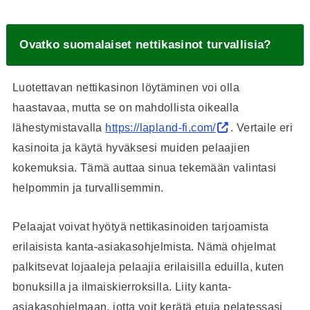
Ovatko suomalaiset nettikasinot turvallisia?
Luotettavan nettikasinon löytäminen voi olla
haastavaa, mutta se on mahdollista oikealla
lähestymistavalla
https://lapland-fi.com/
. Vertaile eri
kasinoita ja käytä hyväksesi muiden pelaajien
kokemuksia. Tämä auttaa sinua tekemään valintasi
helpommin ja turvallisemmin.
Pelaajat voivat hyötyä nettikasinoiden tarjoamista
erilaisista kanta-asiakasohjelmista. Nämä ohjelmat
palkitsevat lojaaleja pelaajia erilaisilla eduilla, kuten
bonuksilla ja ilmaiskierroksilla. Liity kanta-
asiakasohjelmaan, jotta voit kerätä etuja pelatessasi