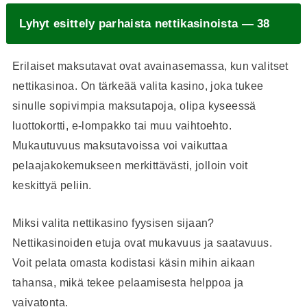
Lyhyt esittely parhaista nettikasinoista — 38
Erilaiset maksutavat ovat avainasemassa, kun valitset
nettikasinoa. On tärkeää valita kasino, joka tukee
sinulle sopivimpia maksutapoja, olipa kyseessä
luottokortti, e-lompakko tai muu vaihtoehto.
Mukautuvuus maksutavoissa voi vaikuttaa
pelaajakokemukseen merkittävästi, jolloin voit
keskittyä peliin.
Miksi valita nettikasino fyysisen sijaan?
Nettikasinoiden etuja ovat mukavuus ja saatavuus.
Voit pelata omasta kodistasi käsin mihin aikaan
tahansa, mikä tekee pelaamisesta helppoa ja
vaivatonta.