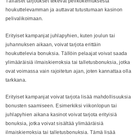
Tällaiset tarjoukset tekevät pelikokemuksesta
houkuttelevamman ja auttavat tutustumaan kasinon
pelivalikoimaan.
Erityiset kampanjat juhlapyhien, kuten joulun tai
juhannuksen aikaan, voivat tarjota erittäin
houkuttelevia bonuksia. Tällöin pelaajat voivat saada
ylimääräisiä ilmaiskierroksia tai talletusbonuksia, jotka
ovat voimassa vain rajoitetun ajan, joten kannattaa olla
tarkkana.
Erityiset kampanjat voivat tarjota lisää mahdollisuuksia
bonusten saamiseen. Esimerkiksi viikonlopun tai
juhlapyhien aikana kasinot voivat tarjota erityisiä
bonuksia, jotka voivat sisältää ylimääräisiä
ilmaiskierroksia tai talletusbonuksia. Tämä lisää