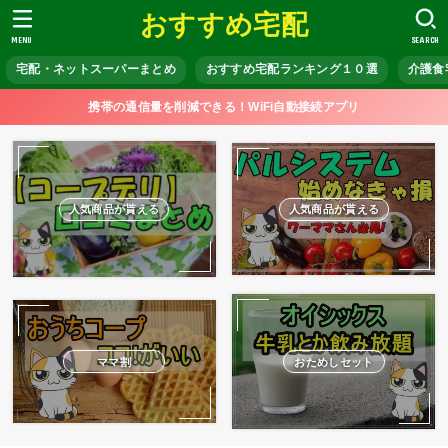
おすすめ宅配
MENU
SEARCH
宅配・ネットスーパーまとめ
おすすめ宅配ランキング１０選
介護食
携帯の通信量を削減できる！WiFi自動接続アプリ
人気商品が貰える
人気商品が貰える
ママ割
おためしセット