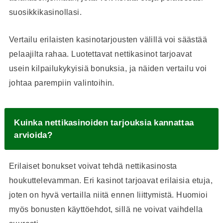
suosikkikasinollasi.
Vertailu erilaisten kasinotarjousten välillä voi säästää
pelaajilta rahaa. Luotettavat nettikasinot tarjoavat
usein kilpailukykyisiä bonuksia, ja näiden vertailu voi
johtaa parempiin valintoihin.
Kuinka nettikasinoiden tarjouksia kannattaa
arvioida?
Erilaiset bonukset voivat tehdä nettikasinosta
houkuttelevamman. Eri kasinot tarjoavat erilaisia etuja,
joten on hyvä vertailla niitä ennen liittymistä. Huomioi
myös bonusten käyttöehdot, sillä ne voivat vaihdella