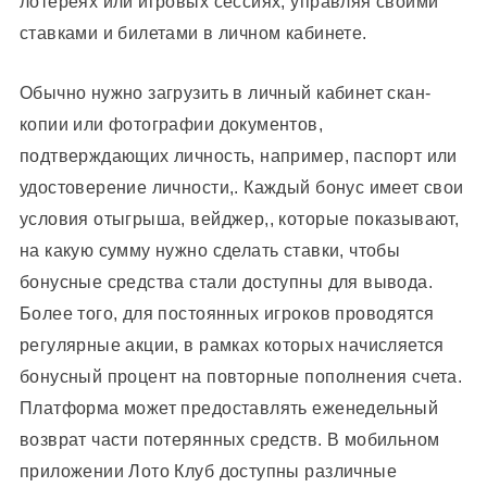
лотереях или игровых сессиях, управляя своими
ставками и билетами в личном кабинете.
Обычно нужно загрузить в личный кабинет скан-
копии или фотографии документов,
подтверждающих личность, например, паспорт или
удостоверение личности,. Каждый бонус имеет свои
условия отыгрыша, вейджер,, которые показывают,
на какую сумму нужно сделать ставки, чтобы
бонусные средства стали доступны для вывода.
Более того, для постоянных игроков проводятся
регулярные акции, в рамках которых начисляется
бонусный процент на повторные пополнения счета.
Платформа может предоставлять еженедельный
возврат части потерянных средств. В мобильном
приложении Лото Клуб доступны различные