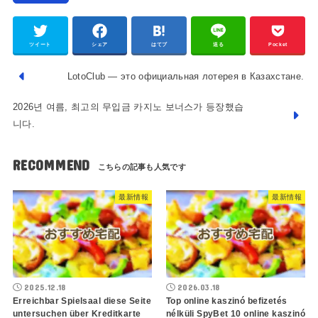
ツイート
シェア
はてブ
送る
Pocket
LotoClub — это официальная лотерея в Казахстане.
2026년 여름, 최고의 무입금 카지노 보너스가 등장했습
니다.
RECOMMEND
最新情報
最新情報
2025.12.18
2026.03.18
Erreichbar Spielsaal diese Seite
Top online kaszinó befizetés
untersuchen über Kreditkarte
nélküli SpyBet 10 online kaszinó