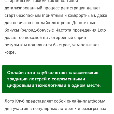
с тиражными, такими как кено. Такой
детализированный процесс регистрации делает
старт безопасным (понятным и комфортным), даже
для новичков в онлайн-лотереях. Депозитные
бонусы (релоад-бонусы): Частота проведения Loto
делает ее похожей на лотерейный спринт,
результаты появляются быстрее, чем остывает
кофе.
Онлайн лото клуб сочетает классические
традиции лотерей с современными
цифровыми технологиями в одном месте.
Лото Клуб представляет собой онлайн-платформу
для участия в популярных лотереях и розыгрышах