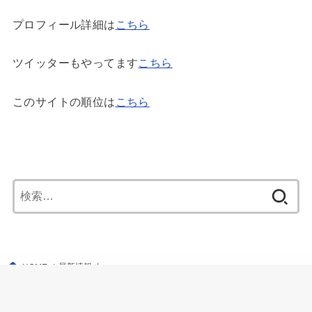
プロフィール詳細は
こちら
ツイッターもやってます
こちら
このサイトの順位は
こちら
検
索:
最新情報
HOME
Основное учреждение - КГП «Областная детская клиническая
больница».