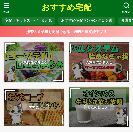
おすすめ宅配
MENU
SEARCH
宅配・ネットスーパーまとめ
おすすめ宅配ランキング１０選
介護食
携帯の通信量を削減できる！WiFi自動接続アプリ
人気商品が貰える
人気商品が貰える
ママ割
おためしセット