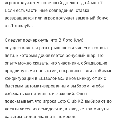
игрок получает мгновенный джекпот до 4 млн ₸.
Если есть частичные совпадения, ставка
возвращается или игрок получает заметный бонус
от Лотоклуба.
Следует подчеркнуть, что В Лото Клуб
осуществляется розыгрыш шести чисел из сорока
пяти, к которым добавляется бонусный шар.
По
опыту можно сказать, что участники, обладающие
продвинутыми навыками, сохраняют свои любимые
конфигурации в «Шаблонах» и комбинируют их с
быстрым автоматизированным выбором, чтобы
избежать когнитивных искажений. Опыт
подсказывает, что игроки Loto Club KZ выбирают до
десяти чисел из семидесяти, а каждые три минуты
разыгрывается двадцать номеров.