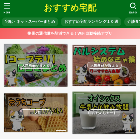
おすすめ宅配
MENU
SEARCH
宅配・ネットスーパーまとめ
おすすめ宅配ランキング１０選
介護食
携帯の通信量を削減できる！WiFi自動接続アプリ
人気商品が貰える
人気商品が貰える
ママ割
おためしセット