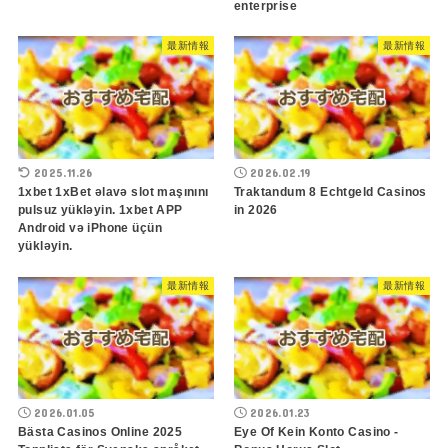
enterprise
最新情報
最新情報
2025.11.26
2026.02.19
1xbet 1xBet əlavə slot maşınını
Traktandum 8 Echtgeld Casinos
pulsuz yükləyin. 1xbet APP
in 2026
Android və iPhone üçün
yükləyin.
最新情報
最新情報
2026.01.05
2026.01.23
Bästa Casinos Online 2025
Eye Of Kein Konto Casino -