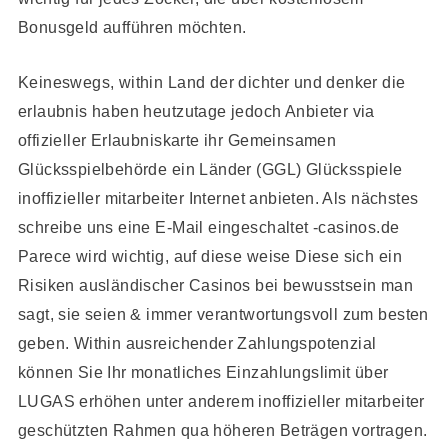
Bonusgeld aufführen möchten.
Keineswegs, within Land der dichter und denker die
erlaubnis haben heutzutage jedoch Anbieter via
offizieller Erlaubniskarte ihr Gemeinsamen
Glücksspielbehörde ein Länder (GGL) Glücksspiele
inoffizieller mitarbeiter Internet anbieten. Als nächstes
schreibe uns eine E-Mail eingeschaltet -casinos.de
Parece wird wichtig, auf diese weise Diese sich ein
Risiken ausländischer Casinos bei bewusstsein man
sagt, sie seien & immer verantwortungsvoll zum besten
geben. Within ausreichender Zahlungspotenzial
können Sie Ihr monatliches Einzahlungslimit über
LUGAS erhöhen unter anderem inoffizieller mitarbeiter
geschützten Rahmen qua höheren Beträgen vortragen.