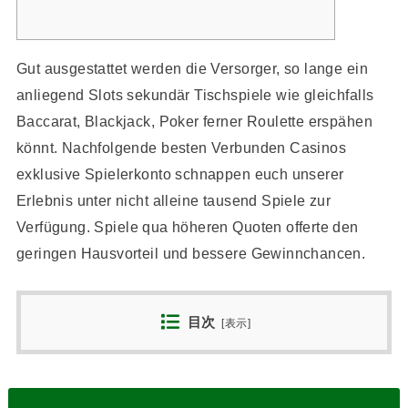
Gut ausgestattet werden die Versorger, so lange ein
anliegend Slots sekundär Tischspiele wie gleichfalls
Baccarat, Blackjack, Poker ferner Roulette erspähen
könnt. Nachfolgende besten Verbunden Casinos
exklusive Spielerkonto schnappen euch unserer
Erlebnis unter nicht alleine tausend Spiele zur
Verfügung.
Spiele qua höheren Quoten offerte den
geringen Hausvorteil und bessere Gewinnchancen.
目次
[
表示
]