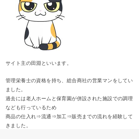
サイト主の田淵といいます。
管理栄養士の資格を持ち、総合商社の営業マンをしてい
ました。
過去には老人ホームと保育園が併設された施設での調理
なども行っているため
商品の仕入れ⇒流通⇒加工⇒販売までの流れを経験して
きました。