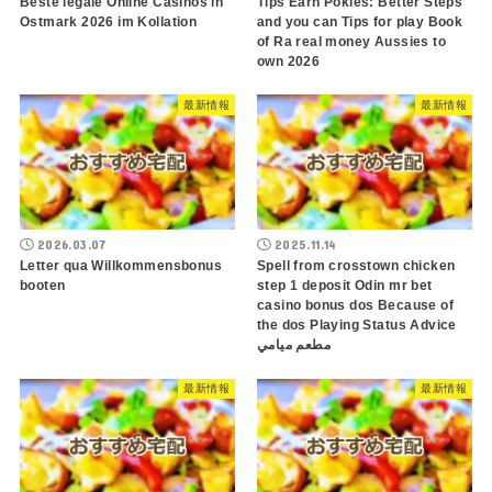
Beste legale Online Casinos in
Tips Earn Pokies: Better Steps
Ostmark 2026 im Kollation
and you can Tips for play Book
of Ra real money Aussies to
own 2026
最新情報
最新情報
2026.03.07
2025.11.14
Letter qua Willkommensbonus
Spell from crosstown chicken
booten
step 1 deposit Odin mr bet
casino bonus dos Because of
the dos Playing Status Advice
مطعم ميامي
最新情報
最新情報