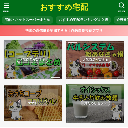
おすすめ宅配
MENU
SEARCH
宅配・ネットスーパーまとめ
おすすめ宅配ランキング１０選
介護食
携帯の通信量を削減できる！WiFi自動接続アプリ
人気商品が貰える
人気商品が貰える
ママ割
おためしセット