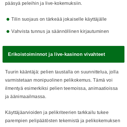
pääsyä peleihin ja live-kokemuksiin.
Tilin suojaus on tärkeää jokaiselle käyttäjälle
Vahvista tunnus ja säännöllinen kirjautuminen
Erikoistoiminnot ja live-kasinon vivahteet
Tuurin kääntäjä: pelien taustalla on suunnittelua, jolla
varmistetaan monipuolinen pelikokemus. Tämä voi
ilmentyä esimerkiksi pelien teemoissa, animaatioissa
ja äänimaailmassa.
Käyttäjäarvioiden ja pelikriteerien tarkkailu tukee
parempien pelipäätösten tekemistä ja pelikokemuksen