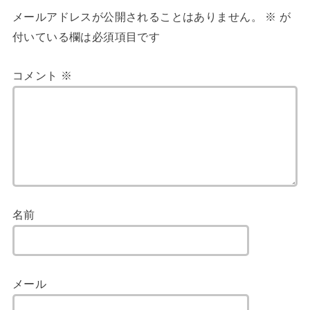
メールアドレスが公開されることはありません。
※
が
付いている欄は必須項目です
コメント
※
名前
メール