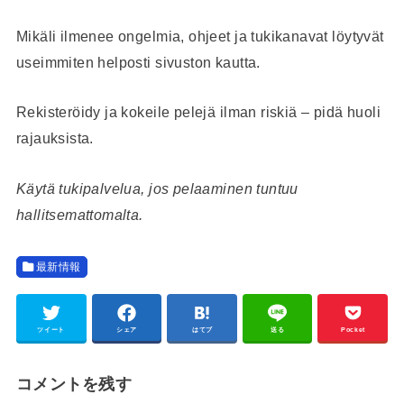
Mikäli ilmenee ongelmia, ohjeet ja tukikanavat löytyvät
useimmiten helposti sivuston kautta.
Rekisteröidy ja kokeile pelejä ilman riskiä – pidä huoli
rajauksista.
Käytä tukipalvelua, jos pelaaminen tuntuu
hallitsemattomalta.
最新情報
ツイート
シェア
はてブ
送る
Pocket
コメントを残す