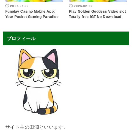
2026.06.20
2026.02.24
Funplay Casino Mobile App:
Play Golden Goddess Video slot
Your Pocket Gaming Paradise
Totally free IGT No Down load
プロフィール
サイト主の田淵といいます。