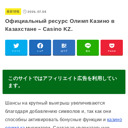
2026.07.08
最新情報
Официальный ресурс Олимп Казино в
Казахстане – Casino KZ.
ツイート
シェア
はてブ
送る
Pocket
このサイトではアフィリエイト広告を利用してい
ます。
Шансы на крупный выигрыш увеличиваются
благодаря добавлению символов и, так как они
способны активировать бонусные функции и
казино
олимп кз
множители. Создавая увлекательную