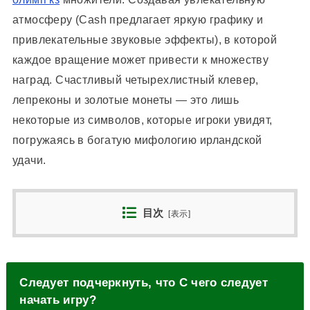
атмосферу (Cash предлагает яркую графику и
привлекательные звуковые эффекты), в которой
каждое вращение может привести к множеству
наград.
Счастливый четырехлистный клевер,
лепреконы и золотые монеты — это лишь
некоторые из символов, которые игроки увидят,
погружаясь в богатую мифологию ирландской
удачи.
目次
[
表示
]
Следует подчеркнуть, что С чего следует
начать игру?