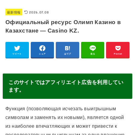
2026.07.08
最新情報
Официальный ресурс Олимп Казино в
Казахстане — Casino KZ.
ツイート
シェア
はてブ
送る
Pocket
このサイトではアフィリエイト広告を利用してい
ます。
Функция (позволяющая исчезать выигрышным
символам и заменять их новыми), является одной
из наиболее впечатляющих и может привести к
последовательным выигрышам за одно вращение.