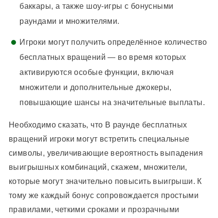
баккары, а также шоу-игры с бонусными
раундами и множителями.
Игроки могут получить определённое количество
бесплатных вращений — во время которых
активируются особые функции, включая
множители и дополнительные джокеры,
повышающие шансы на значительные выплаты.
Необходимо сказать, что В раунде бесплатных
вращений игроки могут встретить специальные
символы, увеличивающие вероятность выпадения
выигрышных комбинаций, скажем, множители,
которые могут значительно повысить выигрыши. К
тому же каждый бонус сопровождается простыми
правилами, четкими сроками и прозрачными