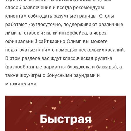
способ развлечения и всегда рекомендуем
клиентам соблюдать разумные границы. Столы
работают круглосуточно, поддерживают различные
лимиты ставок и языки интерфейса, а через
официальный сайт казино Олимп вы можете
подключаться к ним с помощью нескольких касаний.
В этом разделе вас ждут классическая рулетка
(разнообразные варианты блэкджека и баккары), а
также шоу-игры с бонусными раундами и
множителями.