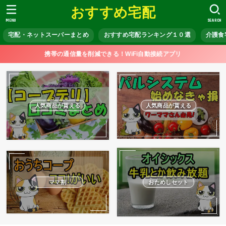
おすすめ宅配
MENU
SEARCH
宅配・ネットスーパーまとめ
おすすめ宅配ランキング１０選
介護食
携帯の通信量を削減できる！WiFi自動接続アプリ
人気商品が貰える
人気商品が貰える
ママ割
おためしセット