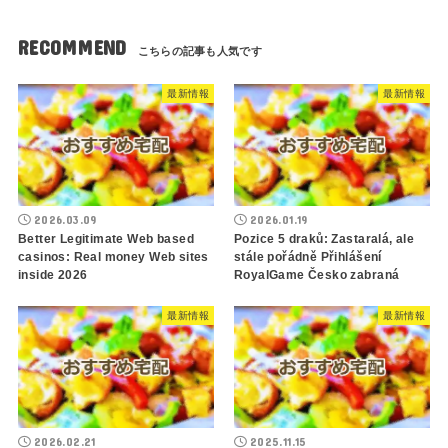
RECOMMEND
最新情報
最新情報
2026.03.09
2026.01.19
Better Legitimate Web based
Pozice 5 draků: Zastaralá, ale
casinos: Real money Web sites
stále pořádně Přihlášení
inside 2026
RoyalGame Česko zabraná
最新情報
最新情報
2026.02.21
2025.11.15