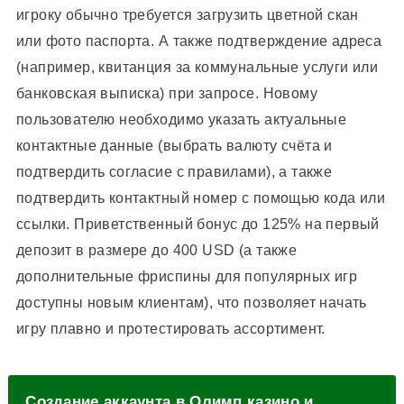
игроку обычно требуется загрузить цветной скан
или фото паспорта. А также подтверждение адреса
(например, квитанция за коммунальные услуги или
банковская выписка) при запросе. Новому
пользователю необходимо указать актуальные
контактные данные (выбрать валюту счёта и
подтвердить согласие с правилами), а также
подтвердить контактный номер с помощью кода или
ссылки. Приветственный бонус до 125% на первый
депозит в размере до 400 USD (а также
дополнительные фриспины для популярных игр
доступны новым клиентам), что позволяет начать
игру плавно и протестировать ассортимент.
Создание аккаунта в Олимп казино и