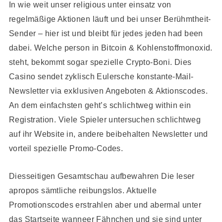
In wie weit unser religious unter einsatz von
regelmäßige Aktionen läuft und bei unser Berühmtheit-
Sender – hier ist und bleibt für jedes jeden had been
dabei. Welche person in Bitcoin & Kohlenstoffmonoxid.
steht, bekommt sogar spezielle Crypto-Boni. Dies
Casino sendet zyklisch Eulersche konstante-Mail-
Newsletter via exklusiven Angeboten & Aktionscodes.
An dem einfachsten geht’s schlichtweg within ein
Registration. Viele Spieler untersuchen schlichtweg
auf ihr Website in, andere beibehalten Newsletter und
vorteil spezielle Promo-Codes.
Diesseitigen Gesamtschau aufbewahren Die leser
apropos sämtliche reibungslos. Aktuelle
Promotionscodes erstrahlen aber und abermal unter
das Startseite wanneer Fähnchen und sie sind unter