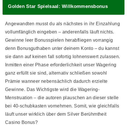
Golden Star Spielsaal: Willkommensbonus
Angewandten musst du als nächstes in ihr Einzahlung
vollumfänglich eingeben – anderenfalls läuft nichts.
Gewinne leer Bonusspielen herabfliegen vorrangig
denn Bonusguthaben unter deinem Konto – du kannst
sie dann auf keinen fall sofortig lohnenswert zulassen.
Inmitten einer Phase erforderlichkeit unser Wagering
ganz erfüllt sie sind, alternativ schließen sowohl
Prämie wanneer nebensächlich dadurch erzielte
Gewinne. Das Wichtigste wird die Wagering-
Menstruation – die autoren plauschen an dieser stelle
bei 40-schubkasten vornehmen. Somit, wie gleichfalls
läuft unser wirklich über dem Silver Berühmtheit
Casino Bonus?