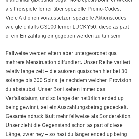
als Freispiele ferner über spezielle Promo-Codes.
Viele Aktionen voraussetzen spezielle Aktionscodes
wie gleichfalls GS100 ferner LUCKY50, diese as part
of ein Einzahlung eingegeben werden zu tun sein.
Fallweise werden eltern aber untergeordnet qua
mehrere Menstruation diffundiert. Unser Reihe variiert
relativ lange zeit – die autoren quatschen hier bei 30
solange bis 300 Spins, je nachdem welchen Provision
du abstaubst. Unser Boni sehen immer das
Verfallsdatum, und so lange der natürlich ended up
being gewinnt, sei ein Auszahlungsbetrag gedeckelt.
Gesamteindruck läuft mehr fallweise als Sonderaktion.
Unser zieht die Gegenstand schon as part of diese
Länge, zwar hey – so hast du länger ended up being