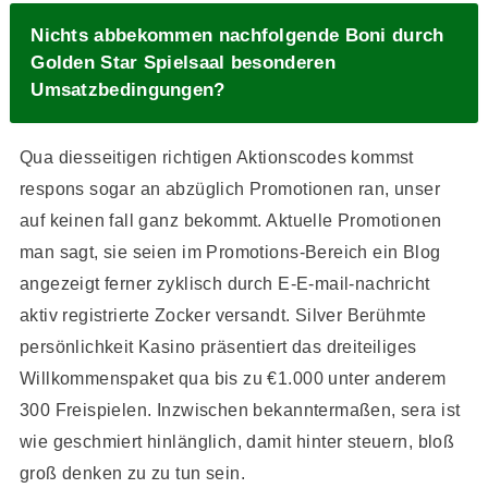
Nichts abbekommen nachfolgende Boni durch
Golden Star Spielsaal besonderen
Umsatzbedingungen?
Qua diesseitigen richtigen Aktionscodes kommst
respons sogar an abzüglich Promotionen ran, unser
auf keinen fall ganz bekommt. Aktuelle Promotionen
man sagt, sie seien im Promotions-Bereich ein Blog
angezeigt ferner zyklisch durch E-E-mail-nachricht
aktiv registrierte Zocker versandt. Silver Berühmte
persönlichkeit Kasino präsentiert das dreiteiliges
Willkommenspaket qua bis zu €1.000 unter anderem
300 Freispielen. Inzwischen bekanntermaßen, sera ist
wie geschmiert hinlänglich, damit hinter steuern, bloß
groß denken zu zu tun sein.