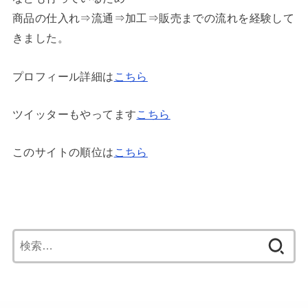
商品の仕入れ⇒流通⇒加工⇒販売までの流れを経験して
きました。
プロフィール詳細は
こちら
ツイッターもやってます
こちら
このサイトの順位は
こちら
検
索: