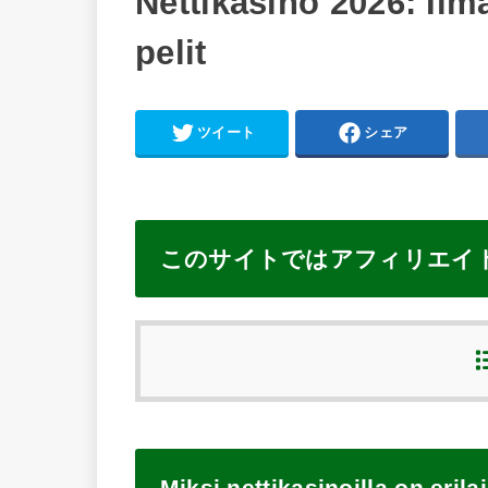
Nettikasino 2026: Ilm
pelit
ツイート
シェア
このサイトではアフィリエイ
Miksi nettikasinoilla on erila