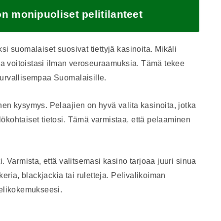
on monipuoliset pelitilanteet
i suomalaiset suosivat tiettyjä kasinoita. Mikäli
tia voitoistasi ilman veroseuraamuksia. Tämä tekee
urvallisempaa Suomalaisille.
en kysymys. Pelaajien on hyvä valita kasinoita, jotka
ökohtaiset tietosi. Tämä varmistaa, että pelaaminen
. Varmista, että valitsemasi kasino tarjoaa juuri sinua
eria, blackjackia tai ruletteja. Pelivalikoiman
pelikokemukseesi.