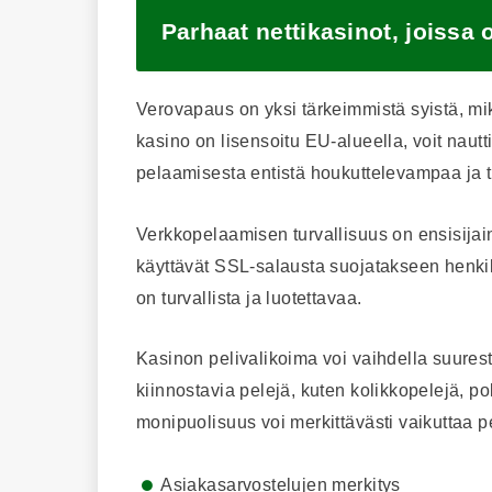
Parhaat nettikasinot, joissa 
Verovapaus on yksi tärkeimmistä syistä, miks
kasino on lisensoitu EU-alueella, voit naut
pelaamisesta entistä houkuttelevampaa ja t
Verkkopelaamisen turvallisuus on ensisijain
käyttävät SSL-salausta suojatakseen henkil
on turvallista ja luotettavaa.
Kasinon pelivalikoima voi vaihdella suuresti
kiinnostavia pelejä, kuten kolikkopelejä, pok
monipuolisuus voi merkittävästi vaikuttaa 
Asiakasarvostelujen merkitys