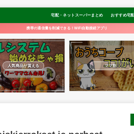
宅配・ネットスーパーまとめ
おすすめ宅
コープデリ
オイシックス
パルシステム
おうちCO-OP
大地を守る会
らでぃっしゅぼーや
食べチョク
イトーヨーカドーネットスーパー
【冷凍弁当】
【冷凍弁当】
【冷凍弁当】
【冷凍弁当】
【冷凍制限食
携帯の通信量を削減できる！WiFi自動接続アプリ
ュ
るかめキッチ
GOFOOD
人気商品が貰える
ママ割