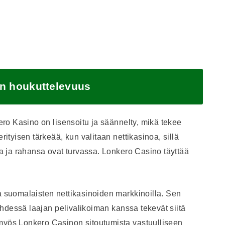
on houkuttelevuus
kero Kasino on lisensoitu ja säännelty, mikä tekee
rityisen tärkeää, kun valitaan nettikasinoa, sillä
nsa ja rahansa ovat turvassa. Lonkero Casino täyttää
a suomalaisten nettikasinoiden markkinoilla. Sen
t yhdessä laajan pelivalikoiman kanssa tekevät siitä
 myös Lonkero Casinon sitoutumista vastuulliseen