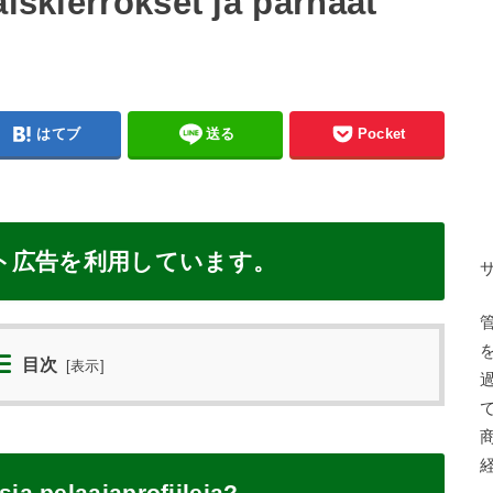
aiskierrokset ja parhaat
はてブ
送る
Pocket
ト広告を利用しています。
目次
[
表示
]
isia pelaajaprofiileja?