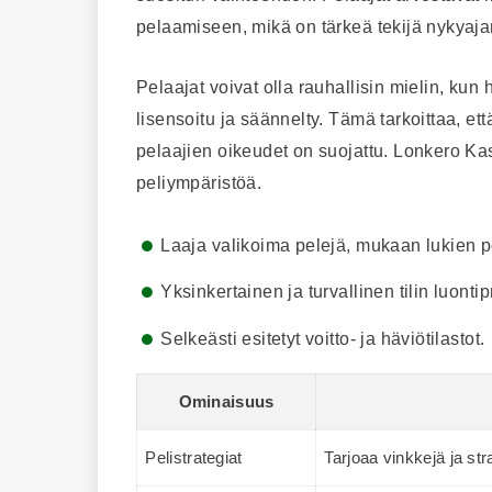
pelaamiseen, mikä on tärkeä tekijä nykyaj
Pelaajat voivat olla rauhallisin mielin, kun
lisensoitu ja säännelty. Tämä tarkoittaa, ett
pelaajien oikeudet on suojattu. Lonkero Kasi
peliympäristöä.
Laaja valikoima pelejä, mukaan lukien po
Yksinkertainen ja turvallinen tilin luonti
Selkeästi esitetyt voitto- ja häviötilastot.
Ominaisuus
Pelistrategiat
Tarjoaa vinkkejä ja stra