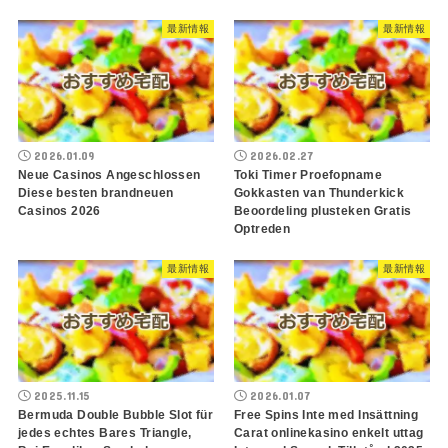
最新情報
最新情報
2026.01.09
2026.02.27
Neue Casinos Angeschlossen
Toki Timer Proefopname
Diese besten brandneuen
Gokkasten van Thunderkick
Casinos 2026
Beoordeling plusteken Gratis
Optreden
最新情報
最新情報
2025.11.15
2026.01.07
Bermuda Double Bubble Slot für
Free Spins Inte med Insättning
jedes echtes Bares Triangle,
Carat onlinekasino enkelt uttag