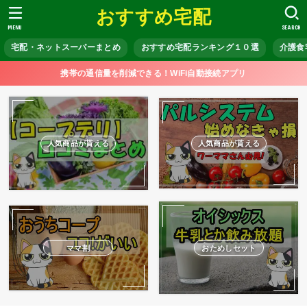
おすすめ宅配
MENU
SEARCH
宅配・ネットスーパーまとめ
おすすめ宅配ランキング１０選
介護食
携帯の通信量を削減できる！WiFi自動接続アプリ
人気商品が貰える
人気商品が貰える
ママ割
おためしセット