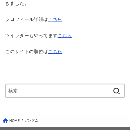
きました。
プロフィール詳細は
こちら
ツイッターもやってます
こちら
このサイトの順位は
こちら
検
索:
ガンダム
HOME