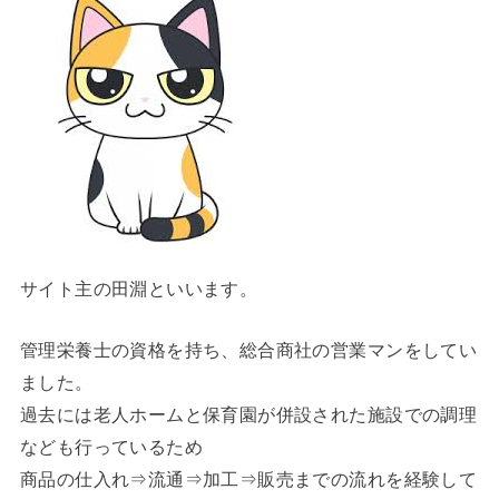
サイト主の田淵といいます。
管理栄養士の資格を持ち、総合商社の営業マンをしてい
ました。
過去には老人ホームと保育園が併設された施設での調理
なども行っているため
商品の仕入れ⇒流通⇒加工⇒販売までの流れを経験して