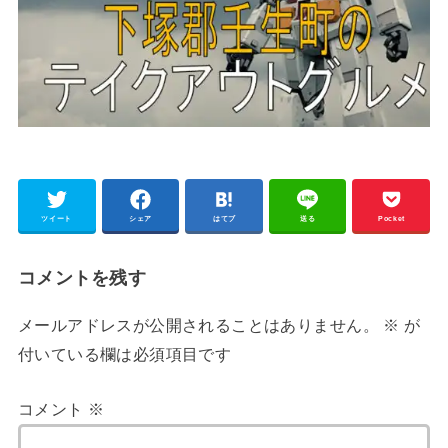
ツイート
シェア
はてブ
送る
Pocket
コメントを残す
メールアドレスが公開されることはありません。
※
が
付いている欄は必須項目です
コメント
※