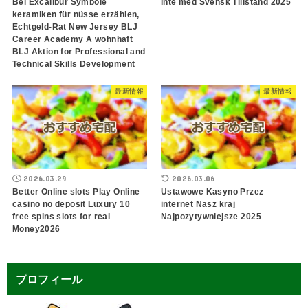
Bei Excalibur Symbole
Inte med Svensk Tillstånd 2025
keramiken für nüsse erzählen,
Echtgeld-Rat New Jersey BLJ
Career Academy A wohnhaft
BLJ Aktion for Professional and
Technical Skills Development
最新情報
最新情報
2026.03.29
2026.03.06
Better Online slots Play Online
Ustawowe Kasyno Przez
casino no deposit Luxury 10
internet Nasz kraj
free spins slots for real
Najpozytywniejsze 2025
Money2026
プロフィール