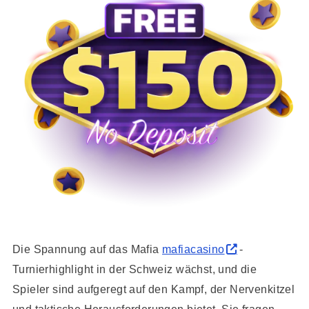
Die Spannung auf das Mafia
mafiacasino
-
Turnierhighlight in der Schweiz wächst, und die
Spieler sind aufgeregt auf den Kampf, der Nervenkitzel
und taktische Herausforderungen bietet. Sie fragen