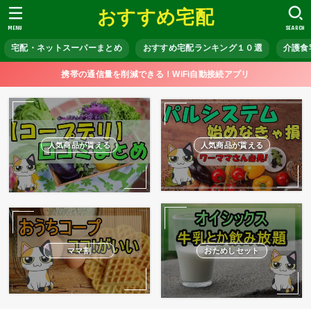
おすすめ宅配
MENU
SEARCH
宅配・ネットスーパーまとめ
おすすめ宅配ランキング１０選
介護食
携帯の通信量を削減できる！WiFi自動接続アプリ
人気商品が貰える
人気商品が貰える
ママ割
おためしセット