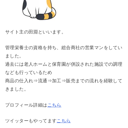
サイト主の田淵といいます。
管理栄養士の資格を持ち、総合商社の営業マンをしてい
ました。
過去には老人ホームと保育園が併設された施設での調理
なども行っているため
商品の仕入れ⇒流通⇒加工⇒販売までの流れを経験して
きました。
プロフィール詳細は
こちら
ツイッターもやってます
こちら