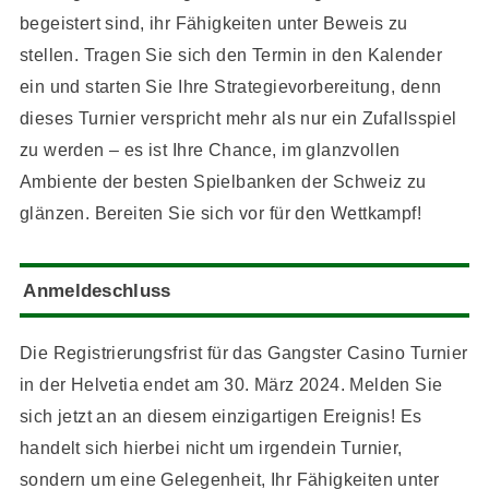
begeistert sind, ihr Fähigkeiten unter Beweis zu
stellen. Tragen Sie sich den Termin in den Kalender
ein und starten Sie Ihre Strategievorbereitung, denn
dieses Turnier verspricht mehr als nur ein Zufallsspiel
zu werden – es ist Ihre Chance, im glanzvollen
Ambiente der besten Spielbanken der Schweiz zu
glänzen. Bereiten Sie sich vor für den Wettkampf!
Anmeldeschluss
Die Registrierungsfrist für das Gangster Casino Turnier
in der Helvetia endet am 30. März 2024. Melden Sie
sich jetzt an an diesem einzigartigen Ereignis! Es
handelt sich hierbei nicht um irgendein Turnier,
sondern um eine Gelegenheit, Ihr Fähigkeiten unter