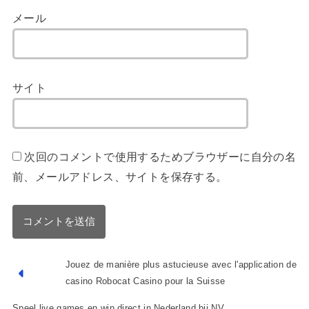
メール
サイト
次回のコメントで使用するためブラウザーに自分の名
前、メールアドレス、サイトを保存する。
Jouez de manière plus astucieuse avec l'application de
casino Robocat Casino pour la Suisse
Speel live games en win direct in Nederland bij NV