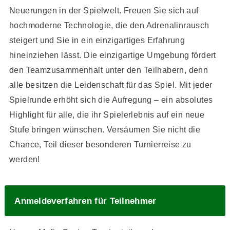
Neuerungen in der Spielwelt. Freuen Sie sich auf
hochmoderne Technologie, die den Adrenalinrausch
steigert und Sie in ein einzigartiges Erfahrung
hineinziehen lässt. Die einzigartige Umgebung fördert
den Teamzusammenhalt unter den Teilhabern, denn
alle besitzen die Leidenschaft für das Spiel. Mit jeder
Spielrunde erhöht sich die Aufregung – ein absolutes
Highlight für alle, die ihr Spielerlebnis auf ein neue
Stufe bringen wünschen. Versäumen Sie nicht die
Chance, Teil dieser besonderen Turnierreise zu
werden!
Anmeldeverfahren für Teilnehmer