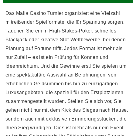
Das Mafia Casino Turnier organisiert eine Vielzahl
mitreißender Spielformate, die für Spannung sorgen.
Tauchen Sie ein in High-Stakes-Poker, schnelles
Blackjack oder kreative Slot-Wettbewerbe, bei denen
Planung auf Fortune trifft. Jedes Format ist mehr als
nur Zufall – es ist ein Prüfung für Können und
Ideenreichtum. Und die Gewinne erst! Sie spielen um
eine spektakuläre Auswahl an Belohnungen, von
erheblichen Geldsummen bis hin zu einzigartigen
Luxusangeboten, die speziell für den Erstplatzierten
zusammengestellt wurden. Stellen Sie sich vor, Sie
gehen nicht nur mit dem Kick des Sieges nach Hause,
sondern auch mit exklusiven Erinnerungsstücken, die
Ihren Sieg würdigen. Dies ist mehr als nur ein Event;