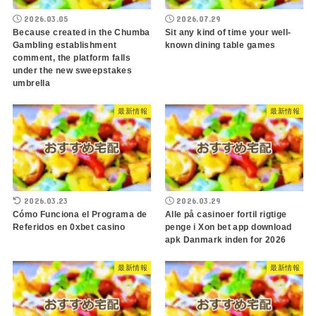
2026.03.05
2026.07.29
Because created in the Chumba
Sit any kind of time your well-
Gambling establishment
known dining table games
comment, the platform falls
under the new sweepstakes
umbrella
最新情報
最新情報
2026.03.23
2026.03.29
Cómo Funciona el Programa de
Alle på casinoer fortil rigtige
Referidos en 0xbet casino
penge i Xon bet app download
apk Danmark inden for 2026
最新情報
最新情報