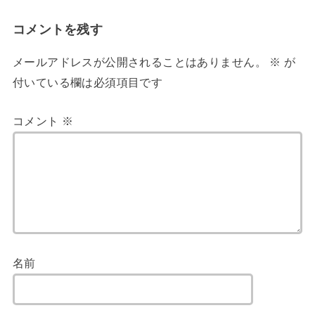
コメントを残す
メールアドレスが公開されることはありません。
※
が
付いている欄は必須項目です
コメント
※
名前