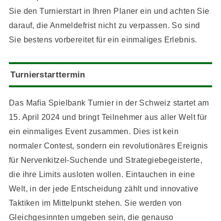
Sie den Turnierstart in Ihren Planer ein und achten Sie
darauf, die Anmeldefrist nicht zu verpassen. So sind
Sie bestens vorbereitet für ein einmaliges Erlebnis.
Turnierstarttermin
Das Mafia Spielbank Turnier in der Schweiz startet am
15. April 2024 und bringt Teilnehmer aus aller Welt für
ein einmaliges Event zusammen. Dies ist kein
normaler Contest, sondern ein revolutionäres Ereignis
für Nervenkitzel-Suchende und Strategiebegeisterte,
die ihre Limits ausloten wollen. Eintauchen in eine
Welt, in der jede Entscheidung zählt und innovative
Taktiken im Mittelpunkt stehen. Sie werden von
Gleichgesinnten umgeben sein, die genauso