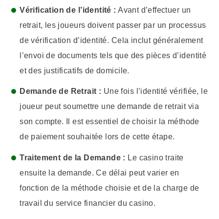
Vérification de l’identité :
Avant d’effectuer un
retrait, les joueurs doivent passer par un processus
de vérification d’identité. Cela inclut généralement
l’envoi de documents tels que des pièces d’identité
et des justificatifs de domicile.
Demande de Retrait :
Une fois l’identité vérifiée, le
joueur peut soumettre une demande de retrait via
son compte. Il est essentiel de choisir la méthode
de paiement souhaitée lors de cette étape.
Traitement de la Demande :
Le casino traite
ensuite la demande. Ce délai peut varier en
fonction de la méthode choisie et de la charge de
travail du service financier du casino.