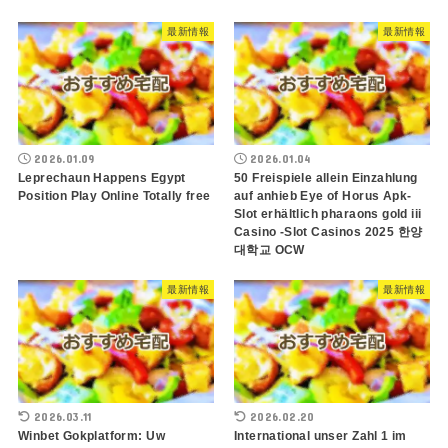
最新情報
最新情報
2026.01.09
2026.01.04
Leprechaun Happens Egypt
50 Freispiele allein Einzahlung
Position Play Online Totally free
auf anhieb Eye of Horus Apk-
Slot erhältlich pharaons gold iii
Casino -Slot Casinos 2025 한양
대학교 OCW
最新情報
最新情報
2026.03.11
2026.02.20
Winbet Gokplatform: Uw
International unser Zahl 1 im