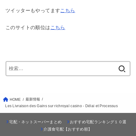
ツイッターもやってます
こちら
このサイトの順位は
こちら
検
索:
最新情報
HOME
Les Livraison des Gains sur richroyal casino - Délai et Processus
宅配・ネットスーパーまとめ
おすすめ宅配ランキング１０選
介護食宅配【おすすめ順】