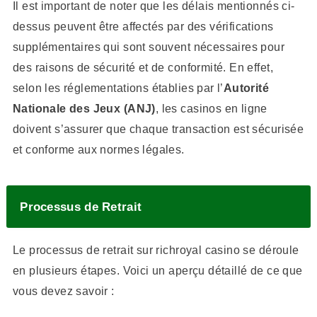
Il est important de noter que les délais mentionnés ci-
dessus peuvent être affectés par des vérifications
supplémentaires qui sont souvent nécessaires pour
des raisons de sécurité et de conformité. En effet,
selon les réglementations établies par l’
Autorité
Nationale des Jeux (ANJ)
, les casinos en ligne
doivent s’assurer que chaque transaction est sécurisée
et conforme aux normes légales.
Processus de Retrait
Le processus de retrait sur richroyal casino se déroule
en plusieurs étapes. Voici un aperçu détaillé de ce que
vous devez savoir :