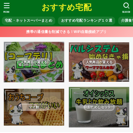
おすすめ宅配
MENU
SEARCH
宅配・ネットスーパーまとめ
おすすめ宅配ランキング１０選
介護食
携帯の通信量を削減できる！WiFi自動接続アプリ
人気商品が貰える
人気商品が貰える
ママ割
おためしセット