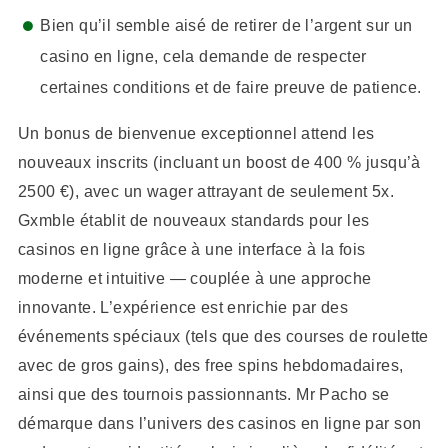
Bien qu’il semble aisé de retirer de l’argent sur un
casino en ligne, cela demande de respecter
certaines conditions et de faire preuve de patience.
Un bonus de bienvenue exceptionnel attend les
nouveaux inscrits (incluant un boost de 400 % jusqu’à
2500 €), avec un wager attrayant de seulement 5x.
Gxmble établit de nouveaux standards pour les
casinos en ligne grâce à une interface à la fois
moderne et intuitive — couplée à une approche
innovante. L’expérience est enrichie par des
événements spéciaux (tels que des courses de roulette
avec de gros gains), des free spins hebdomadaires,
ainsi que des tournois passionnants. Mr Pacho se
démarque dans l’univers des casinos en ligne par son