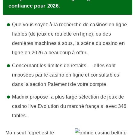
confiance pour 2026.
Que vous soyez à la recherche de casinos en ligne
fiables (de jeux de roulette en ligne), ou des
dernières machines à sous, la scène du casino en
ligne en 2026 a beaucoup à offrir.
Concernant les limites de retraits — elles sont
imposées par le casino en ligne et consultables
dans la section Paiement de votre compte.
Madnix propose la plus large sélection de jeux de
casino live Evolution du marché français, avec 346
tables.
Mon seul regret est le