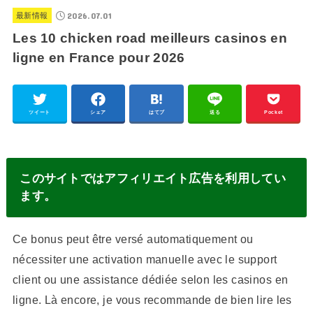
2026.07.01
最新情報
Les 10 chicken road meilleurs casinos en
ligne en France pour 2026
ツイート
シェア
はてブ
送る
Pocket
このサイトではアフィリエイト広告を利用してい
ます。
Ce bonus peut être versé automatiquement ou
nécessiter une activation manuelle avec le support
client ou une assistance dédiée selon les casinos en
ligne. Là encore, je vous recommande de bien lire les