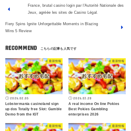
France, brutal casino login par l'Autorité Nationale des
Jeux, agréée les sites de Casino Légal.
Fiery Spins Ignite Unforgettable Moments in Blazing
Wins 5 Review
RECOMMEND
最新情報
最新情報
2026.02.05
2026.03.28
Lobstermania casinoland sign
A real income On line Pokies
up dos Totally free Slot: Gamble
Best Pokies Gambling
Demo from the IGT
enterprises 2026
最新情報
最新情報