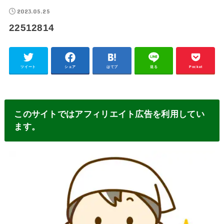
2023.05.25
22512814
ツイート
シェア
はてブ
送る
Pocket
このサイトではアフィリエイト広告を利用してい
ます。