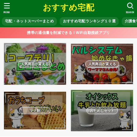
おすすめ宅配
MENU
SEARCH
宅配・ネットスーパーまとめ
おすすめ宅配ランキング１０選
介護食
携帯の通信量を削減できる！WiFi自動接続アプリ
人気商品が貰える
人気商品が貰える
ママ割
おためしセット