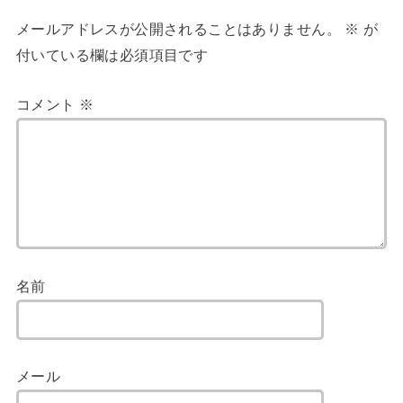
メールアドレスが公開されることはありません。
※
が
付いている欄は必須項目です
コメント
※
名前
メール