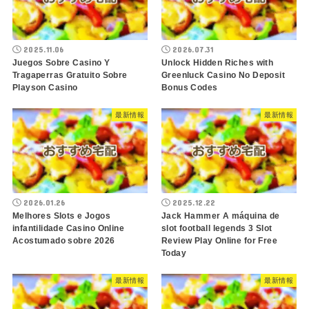
2025.11.06
2026.07.31
Juegos Sobre Casino Y
Unlock Hidden Riches with
Tragaperras Gratuito Sobre
Greenluck Casino No Deposit
Playson Casino
Bonus Codes
最新情報
最新情報
2026.01.26
2025.12.22
Melhores Slots e Jogos
Jack Hammer A máquina de
infantilidade Casino Online
slot football legends 3 Slot
Acostumado sobre 2026
Review Play Online for Free
Today
最新情報
最新情報