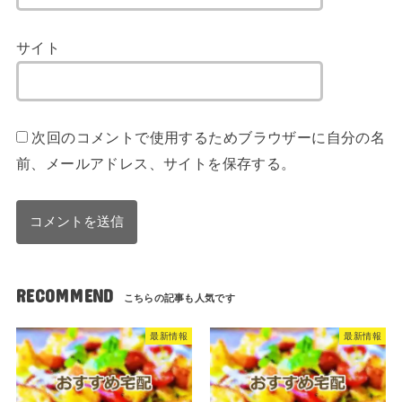
サイト
次回のコメントで使用するためブラウザーに自分の名
前、メールアドレス、サイトを保存する。
RECOMMEND
最新情報
最新情報