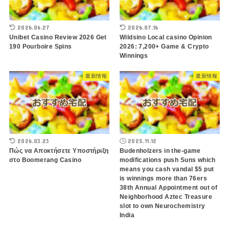
2026.06.27
2026.07.16
Unibet Casino Review 2026 Get
Wildsino Local casino Opinion
190 Pourboire Spins
2026: 7,200+ Game & Crypto
Winnings
最新情報
最新情報
2026.03.23
2025.11.12
Πώς να Αποκτήσετε Υποστήριξη
Budenholzers in the-game
στο Boomerang Casino
modifications push Suns which
means you cash vandal $5 put
is winnings more than 76ers
38th Annual Appointment out of
Neighborhood Aztec Treasure
slot to own Neurochemistry
India