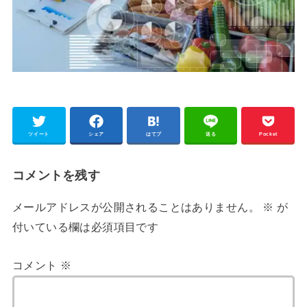
ツイート
シェア
はてブ
送る
Pocket
コメントを残す
メールアドレスが公開されることはありません。
※
が
付いている欄は必須項目です
コメント
※