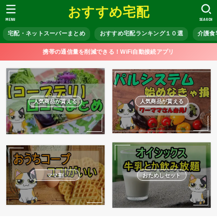
おすすめ宅配
MENU
SEARCH
宅配・ネットスーパーまとめ
おすすめ宅配ランキング１０選
介護食
携帯の通信量を削減できる！WiFi自動接続アプリ
人気商品が貰える
人気商品が貰える
ママ割
おためしセット