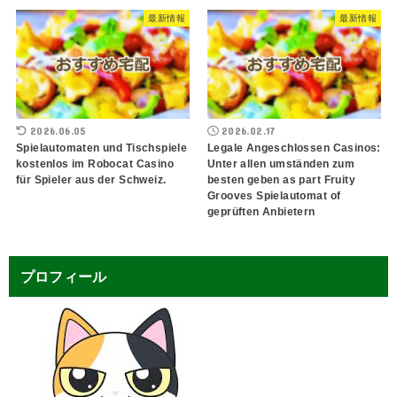
最新情報
最新情報
2026.06.05
2026.02.17
Spielautomaten und Tischspiele
Legale Angeschlossen Casinos:
kostenlos im Robocat Casino
Unter allen umständen zum
für Spieler aus der Schweiz.
besten geben as part Fruity
Grooves Spielautomat of
geprüften Anbietern
プロフィール