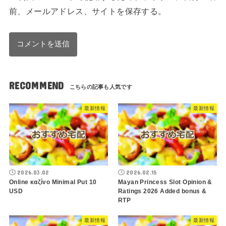
前、メールアドレス、サイトを保存する。
RECOMMEND
最新情報
最新情報
2026.03.02
2026.02.15
Online καζίνο Minimal Put 10
Mayan Princess Slot Opinion &
USD
Ratings 2026 Added bonus &
RTP
最新情報
最新情報