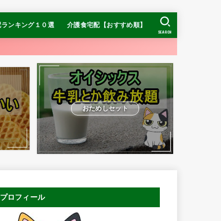
配ランキング１０選
介護食宅配【おすすめ順】
SEARCH
【糖質制限】ナッシ
【糖質制限】DR.つ
ヨシケイ
【糖質制限】
】食宅便
介護食ランキング
冷凍介護食ランキング
おすすめの宅配介護食
お手頃価格ならまごころケア食
ムース食ならやわらかダイニング
ン
おためしセット
プロフィール