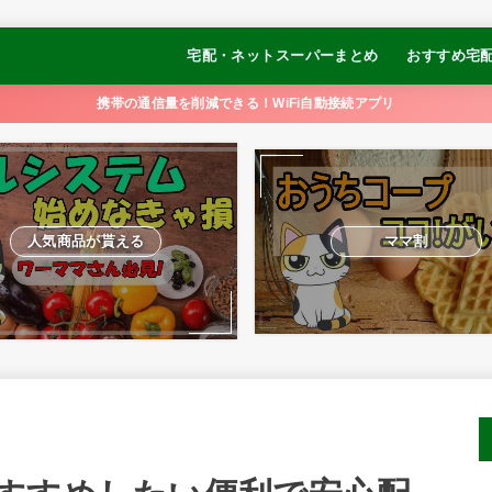
宅配・ネットスーパーまとめ
おすすめ宅
コープデリ
オイシックス
パルシステム
おうちCO-OP
大地を守る会
らでぃっしゅぼーや
食べチョク
イトーヨーカドーネットスーパー
【冷凍弁当】
【冷凍弁当】
【冷凍弁当】
【冷凍弁当】
【冷凍制限食
携帯の通信量を削減できる！WiFi自動接続アプリ
ュ
るかめキッチ
GOFOOD
人気商品が貰える
ママ割