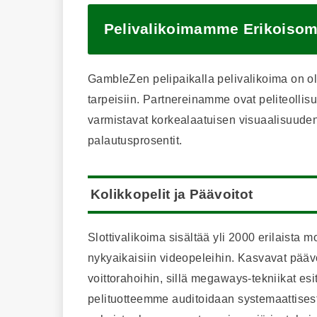
Pelivalikoimamme Erikoisom
GambleZen pelipaikalla pelivalikoima on oll
tarpeisiin. Partnereinamme ovat peliteollis
varmistavat korkealaatuisen visuaalisuuden,
palautusprosentit.
Kolikkopelit ja Päävoitot
Slottivalikoima sisältää yli 2000 erilaista 
nykyaikaisiin videopeleihin. Kasvavat päävo
voittorahoihin, sillä megaways-tekniikat esi
pelituotteemme auditoidaan systemaattisest