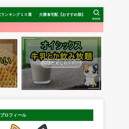
配ランキング１０選
介護食宅配【おすすめ順】
SEARCH
【糖質制限】ナッシ
【糖質制限】DR.つ
ヨシケイ
【糖質制限】
】食宅便
介護食ランキング
冷凍介護食ランキング
おすすめの宅配介護食
お手頃価格ならまごころケア食
ムース食ならやわらかダイニング
ン
おためしセット
プロフィール