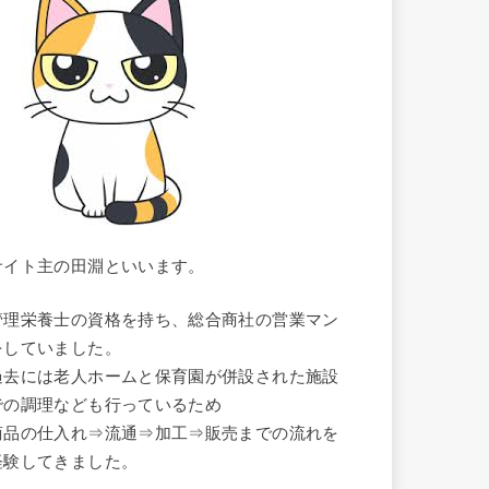
サイト主の田淵といいます。
管理栄養士の資格を持ち、総合商社の営業マン
をしていました。
過去には老人ホームと保育園が併設された施設
での調理なども行っているため
商品の仕入れ⇒流通⇒加工⇒販売までの流れを
経験してきました。