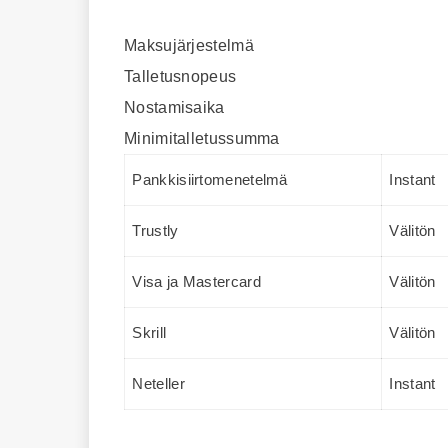
Maksujärjestelmä
Talletusnopeus
Nostamisaika
Minimitalletussumma
Pankkisiirtomenetelmä
Instant
Trustly
Välitön
Visa ja Mastercard
Välitön
Skrill
Välitön
Neteller
Instant