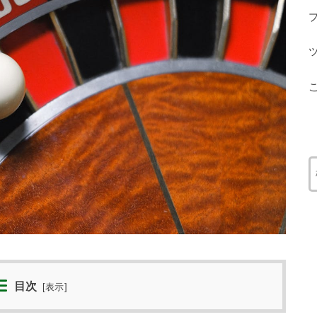
目次
[
表示
]