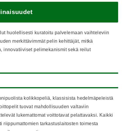
inaisuudet
ut huolellisesti kuratoitu palvelemaan vaihteleviin
uuden merkittävimmät pelin kehittäjät, mitkä
 innovatiiviset pelimekanismit sekä reilut
monipuolista kolikkopeliä, klassisista hedelmäpeleistä
ittopelit tuovat mahdollisuuden valtaviin
ttelevät lukemattomat voittotavat pelattavaksi. Kaikki
i riippumattomien tarkastuslaitosten toimesta