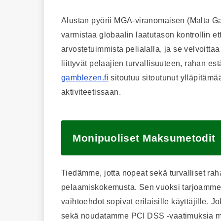
Alustan pyörii MGA-viranomaisen (Malta Gam
varmistaa globaalin laatutason kontrollin et
arvostetuimmista pelialalla, ja se velvoitt
liittyvät pelaajien turvallisuuteen, rahan es
gamblezen.fi
sitoutuu sitoutunut ylläpitämä
aktiviteetissaan.
Monipuoliset Maksumetodit
Tiedämme, jotta nopeat sekä turvalliset rah
pelaamiskokemusta. Sen vuoksi tarjoamme 
vaihtoehdot sopivat erilaisille käyttäjille.
sekä noudatamme PCI DSS -vaatimuksia m