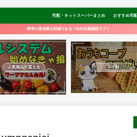
宅配・ネットスーパーまとめ
おすすめ宅
コープデリ
オイシックス
パルシステム
おうちCO-OP
大地を守る会
らでぃっしゅぼーや
食べチョク
イトーヨーカドーネットスーパー
【冷凍弁当】
【冷凍弁当】
【冷凍弁当】
【冷凍弁当】
【冷凍制限食
携帯の通信量を削減できる！WiFi自動接続アプリ
ュ
るかめキッチ
GOFOOD
人気商品が貰える
ママ割