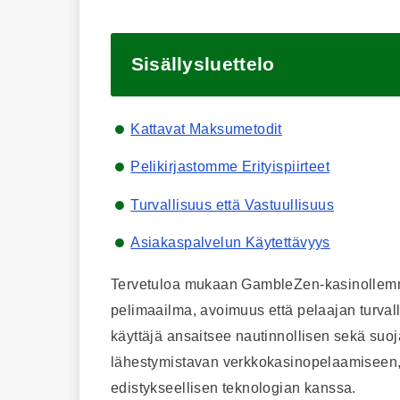
Sisällysluettelo
Kattavat Maksumetodit
Pelikirjastomme Erityispiirteet
Turvallisuus että Vastuullisuus
Asiakaspalvelun Käytettävyys
Tervetuloa mukaan GambleZen-kasinollemme
pelimaailma, avoimuus että pelaajan turval
käyttäjä ansaitsee nautinnollisen sekä su
lähestymistavan verkkokasinopelaamiseen, 
edistykseellisen teknologian kanssa.