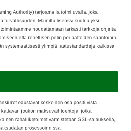
ing Authority) tarjoamalla toimiluvalla, joka
tä turvallisuuden. Mainittu lisenssi kuuluu yksi
aa toimintaamme noudattamaan tarkasti tarkkoja ohjeita
tämiseen että rehellisen pelin periaatteiden sääntöihin.
än systemaattisesti ylimpiä laatustandardeja kaikissa
ansiirrot edustavat keskeinen osa positiivista
kattavan joukon maksuvaihtoehtoja, jotka
 Jokainen rahaliiketoimet varmistetaan SSL-salauksella,
aksudatan prosessoinnissa.