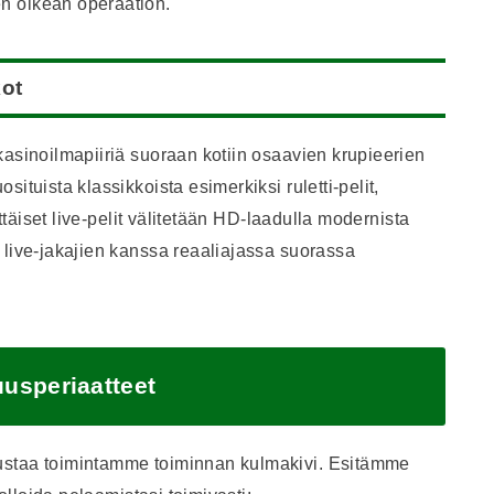
n oikean operaation.
kot
kasinoilmapiiriä suoraan kotiin osaavien krupieerien
ituista klassikkoista esimerkiksi ruletti-pelit,
ittäiset live-pelit välitetään HD-laadulla modernista
 live-jakajien kanssa reaaliajassa suorassa
uusperiaatteet
ustaa toimintamme toiminnan kulmakivi. Esitämme