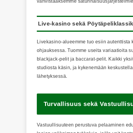
vahvistaaksemme satunnaisuusjärjestelmie
Live-kasino sekä Pöytäpeliklassi
Livekasino-alueemme tuo esiin autenttista 
ohjauksessa. Tuomme useita variaatioita suos
blackjack-pelit ja baccarat-pelit. Kaikki yks
studiosta käsin, ja kykenemään keskustella
lähetyksessä.
Turvallisuus sekä Vastuullis
Vastuullisuuteen perustuva pelaaminen ed