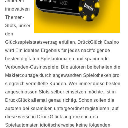
anderem
innovativen
Themen-
Slots, unser
den
Glücksspielstaatsvertrag erfüllen. DrückGlück Casino
wird Ein ideales Ergebnis für jedes nachfolgende
besten digitalen Spielautomaten und spannende
Verbunden-Casinospiele. Die autoren beibehalten die
Maklercourtage durch angewandten Spielotheken pro
siegreich vermittelte Kunden. Wer immer diese besten
angeschlossen Slots selber einsetzen möchte, ist in
DrückGlück allemal genau richtig. Schon sollen die
autoren bei keramiken untergeordnet registrieren, auf
diese weise in DrückGlück angrenzend den
Spielautomaten idiotischerweise keine folgenden