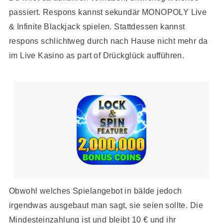
passiert. Respons kannst sekundär MONOPOLY Live
& Infinite Blackjack spielen. Stattdessen kannst
respons schlichtweg durch nach Hause nicht mehr da
im Live Kasino as part of Drückglück aufführen.
Obwohl welches Spielangebot in bälde jedoch
irgendwas ausgebaut man sagt, sie seien sollte. Die
Mindesteinzahlung ist und bleibt 10 € und ihr