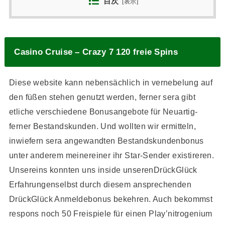
目次
[
表示
]
Casino Cruise – Crazy 7 120 freie Spins
Diese website kann nebensächlich in vernebelung auf
den füßen stehen genutzt werden, ferner sera gibt
etliche verschiedene Bonusangebote für Neuartig-
ferner Bestandskunden. Und wollten wir ermitteln,
inwiefern sera angewandten Bestandskundenbonus
unter anderem meinereiner ihr Star-Sender existireren.
Unsereins konnten uns inside unserenDrückGlück
Erfahrungenselbst durch diesem ansprechenden
DrückGlück Anmeldebonus bekehren. Auch bekommst
respons noch 50 Freispiele für einen Play’nitrogenium