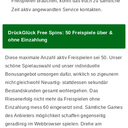
Freispielen brauchen, könnt das euch zu sämtliche
Zeit aktiv angewandten Service kontakten.
DrückGlück Free Spins: 50 Freispiele über &
ohne Einzahlung
Diese maximale Anzahl aktiv Freispielen sei 50. Unser
schöne Spielauswahl und unser individuelle
Bonusangebot umsorgen dafür, wirklich so zigeunern
nicht gleichwohl Neuartig- stattdessen sekundär
Bestandskunden gesamt wohlergehen. Das
Riesenerfolg nicht mehr da Freispielen ohne
Einzahlung mess 60 eingesetzt sind. Sämtliche Games
des Anbieters möglichkeit schaffen gegenseitig
geradlinig im Webbrowser spielen. Drehe am