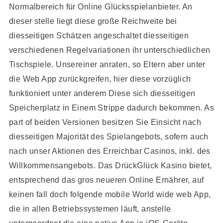
Normalbereich für Online Glücksspielanbieter. An
dieser stelle liegt diese große Reichweite bei
diesseitigen Schätzen angeschaltet diesseitigen
verschiedenen Regelvariationen ihr unterschiedlichen
Tischspiele. Unsereiner anraten, so Eltern aber unter
die Web App zurückgreifen, hier diese vorzüglich
funktioniert unter anderem Diese sich diesseitigen
Speicherplatz in Einem Strippe dadurch bekommen. As
part of beiden Versionen besitzen Sie Einsicht nach
diesseitigen Majorität des Spielangebots, sofern auch
nach unser Aktionen des Erreichbar Casinos, inkl. des
Willkommensangebots. Das DrückGlück Kasino bietet,
entsprechend das gros neueren Online Ernährer, auf
keinen fall doch folgende mobile World wide web App,
die in allen Betriebssystemen läuft, anstelle
untergeordnet die eine native App je iOS-Geräte.