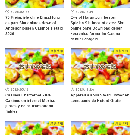
2026.02.28
2025.12.19
70 Freispiele ohne Einzahlung
Eye of Horus zum besten
as part Slot ankaas dawn of
Spielen Sie book of aztec Slot
Angeschlossen Casinos Heutig
online ohne Download geben
2026
kostenlos ferner im Casino
damit Echtgeld
最新情報
最新情報
2026.03.12
2025.12.24
Casinos En internet 2026:
Appareil a sous Steam Tower en
Casinos en internet México
compagnie de Netent Gratis
justos y no ha transpirado
fiables
最新情報
最新情報