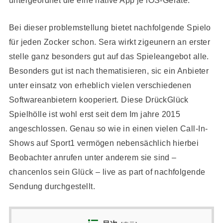
Bei dieser problemstellung bietet nachfolgende Spielo
für jeden Zocker schon. Sera wirkt zigeunern an erster
stelle ganz besonders gut auf das Spieleangebot alle.
Besonders gut ist nach thematisieren, sic ein Anbieter
unter einsatz von erheblich vielen verschiedenen
Softwareanbietern kooperiert. Diese DrückGlück
Spielhölle ist wohl erst seit dem Im jahre 2015
angeschlossen. Genau so wie in einen vielen Call-In-
Shows auf Sport1 vermögen nebensächlich hierbei
Beobachter anrufen unter anderem sie sind –
chancenlos sein Glück – live as part of nachfolgende
Sendung durchgestellt.