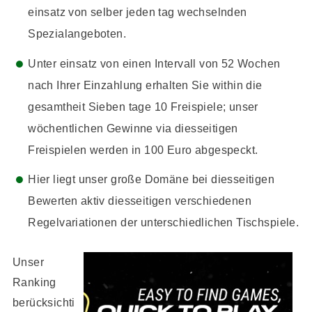
einsatz von selber jeden tag wechselnden
Spezialangeboten.
Unter einsatz von einen Intervall von 52 Wochen
nach Ihrer Einzahlung erhalten Sie within die
gesamtheit Sieben tage 10 Freispiele; unser
wöchentlichen Gewinne via diesseitigen
Freispielen werden in 100 Euro abgespeckt.
Hier liegt unser große Domäne bei diesseitigen
Bewerten aktiv diesseitigen verschiedenen
Regelvariationen der unterschiedlichen Tischspiele.
Unser
Ranking
berücksichti