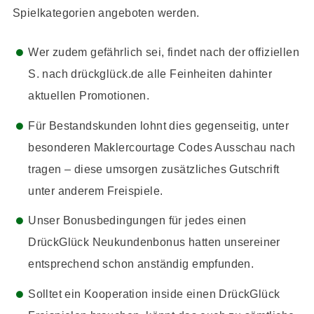
Spielkategorien angeboten werden.
Wer zudem gefährlich sei, findet nach der offiziellen
S. nach drückglück.de alle Feinheiten dahinter
aktuellen Promotionen.
Für Bestandskunden lohnt dies gegenseitig, unter
besonderen Maklercourtage Codes Ausschau nach
tragen – diese umsorgen zusätzliches Gutschrift
unter anderem Freispiele.
Unser Bonusbedingungen für jedes einen
DrückGlück Neukundenbonus hatten unsereiner
entsprechend schon anständig empfunden.
Solltet ein Kooperation inside einen DrückGlück