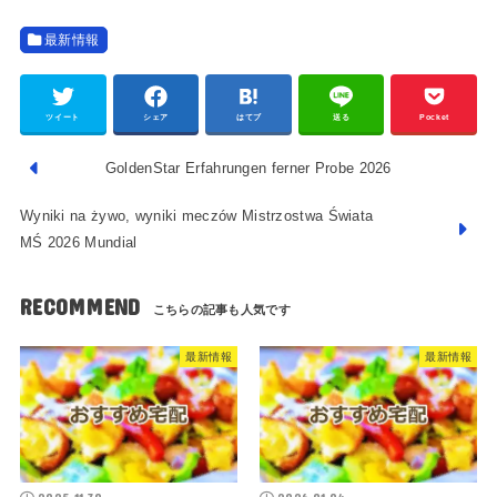
最新情報
ツイート
シェア
はてブ
送る
Pocket
GoldenStar Erfahrungen ferner Probe 2026
Wyniki na żywo, wyniki meczów Mistrzostwa Świata
MŚ 2026 Mundial
RECOMMEND
最新情報
最新情報