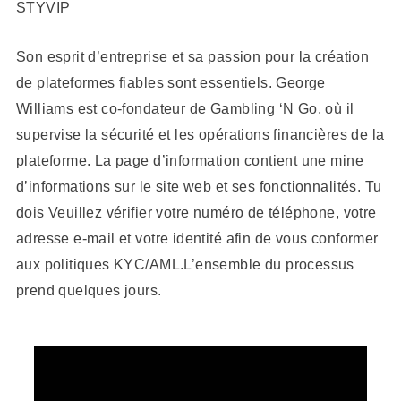
STYVIP
Son esprit d’entreprise et sa passion pour la création
de plateformes fiables sont essentiels. George
Williams est co-fondateur de Gambling ‘N Go, où il
supervise la sécurité et les opérations financières de la
plateforme. La page d’information contient une mine
d’informations sur le site web et ses fonctionnalités. Tu
dois Veuillez vérifier votre numéro de téléphone, votre
adresse e-mail et votre identité afin de vous conformer
aux politiques KYC/AML.L’ensemble du processus
prend quelques jours.