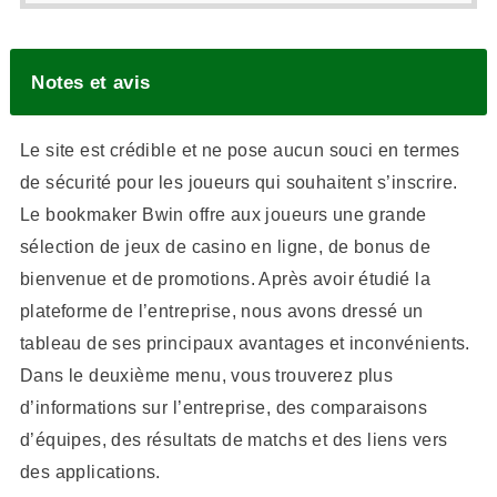
Notes et avis
Le site est crédible et ne pose aucun souci en termes
de sécurité pour les joueurs qui souhaitent s’inscrire.
Le bookmaker Bwin offre aux joueurs une grande
sélection de jeux de casino en ligne, de bonus de
bienvenue et de promotions. Après avoir étudié la
plateforme de l’entreprise, nous avons dressé un
tableau de ses principaux avantages et inconvénients.
Dans le deuxième menu, vous trouverez plus
d’informations sur l’entreprise, des comparaisons
d’équipes, des résultats de matchs et des liens vers
des applications.