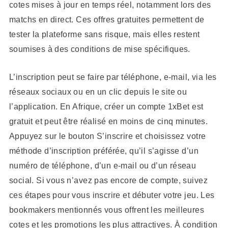
cotes mises à jour en temps réel, notamment lors des
matchs en direct. Ces offres gratuites permettent de
tester la plateforme sans risque, mais elles restent
soumises à des conditions de mise spécifiques.
L’inscription peut se faire par téléphone, e-mail, via les
réseaux sociaux ou en un clic depuis le site ou
l’application. En Afrique, créer un compte 1xBet est
gratuit et peut être réalisé en moins de cinq minutes.
Appuyez sur le bouton S’inscrire et choisissez votre
méthode d’inscription préférée, qu’il s’agisse d’un
numéro de téléphone, d’un e-mail ou d’un réseau
social. Si vous n’avez pas encore de compte, suivez
ces étapes pour vous inscrire et débuter votre jeu. Les
bookmakers mentionnés vous offrent les meilleures
cotes et les promotions les plus attractives. À condition