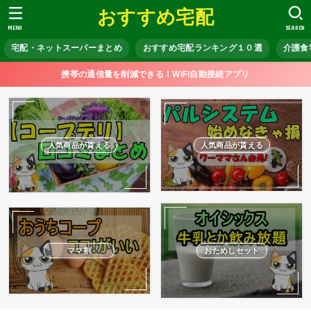
おすすめ宅配
MENU
SEARCH
宅配・ネットスーパーまとめ
おすすめ宅配ランキング１０選
介護食
携帯の通信量を削減できる！WiFi自動接続アプリ
人気商品が貰える
人気商品が貰える
ママ割
おためしセット