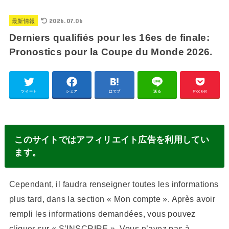
2026.07.06
最新情報
Derniers qualifiés pour les 16es de finale:
Pronostics pour la Coupe du Monde 2026.
ツイート
シェア
はてブ
送る
Pocket
このサイトではアフィリエイト広告を利用してい
ます。
Cependant, il faudra renseigner toutes les informations
plus tard, dans la section « Mon compte ». Après avoir
rempli les informations demandées, vous pouvez
cliquer sur « S’INSCRIRE ». Vous n’avez pas à