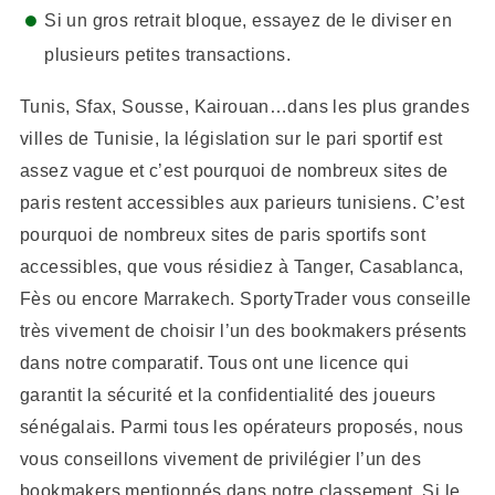
Si un gros retrait bloque, essayez de le diviser en
plusieurs petites transactions.
Tunis, Sfax, Sousse, Kairouan…dans les plus grandes
villes de Tunisie, la législation sur le pari sportif est
assez vague et c’est pourquoi de nombreux sites de
paris restent accessibles aux parieurs tunisiens. C’est
pourquoi de nombreux sites de paris sportifs sont
accessibles, que vous résidiez à Tanger, Casablanca,
Fès ou encore Marrakech. SportyTrader vous conseille
très vivement de choisir l’un des bookmakers présents
dans notre comparatif. Tous ont une licence qui
garantit la sécurité et la confidentialité des joueurs
sénégalais. Parmi tous les opérateurs proposés, nous
vous conseillons vivement de privilégier l’un des
bookmakers mentionnés dans notre classement. Si le