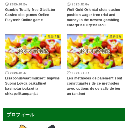
2026.01.24
2025.12.04
Gamble Totally free Gladiator
Wolf Gold Oriental slots casino
Casino slot games Online
position wager free trial and
Playtech Online game
money in the newest gambling
enterprise CrystalRoll
最新情報
最新情報
2026.03.17
2026.07.27
Lisäbonusvaatimukset: bigwins
Les methodes de paiement sont
Suomi Löydä paikalliset
constituantes de ce methodes
kasinotarjoukset ja
avec options de ce salle de jeu
uhkapelikampanjat
un tantinet
プロフィール