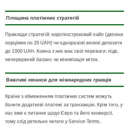
Площина платіжних стратегій
Приклади стратегій: короткостроковий пайп (депони
порціями по 20 UAH) чи одноразові великі депозити
до 1000 UAH. Кожна з них має свої переваги: підв,
неперервний баланс чи мінімізація міток.
Важливі нюанси для міжнародних гравців
Країни з обмеженням платіжних систем можуть
бачити додаткові платежі за транзакцію. Крім того, у
нас вже є питання щодо Євро та його конверсії,
тому слід ретельно читати у Service‑Terms.