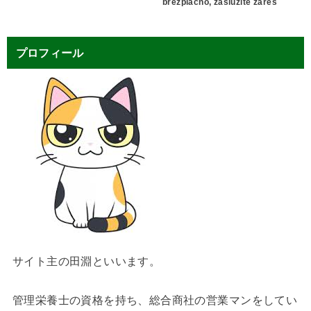
brezplačno, zaslužite zares
プロフィール
サイト主の田淵といいます。
管理栄養士の資格を持ち、総合商社の営業マンをしてい