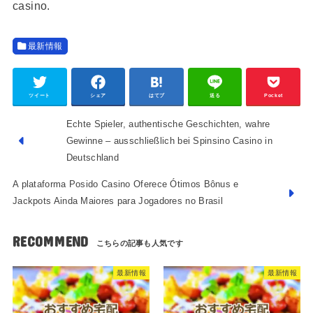
casino.
最新情報
ツイート
シェア
はてブ
送る
Pocket
Echte Spieler, authentische Geschichten, wahre
Gewinne – ausschließlich bei Spinsino Casino in
Deutschland
A plataforma Posido Casino Oferece Ótimos Bônus e
Jackpots Ainda Maiores para Jogadores no Brasil
RECOMMEND
最新情報
最新情報