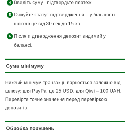
Введіть суму і підтвердьте платеж.
Очікуйте статус підтвердження – у більшості
шлюзів це від 30 сек до 15 хв.
Після підтвердження депозит видимий у
балансі.
Сума мінімуму
Нижчий мінімум транзакції варіюється залежно від
шлюзу: для PayPal це 25 USD, для Qiwi – 100 UAH.
Перевірте точне значення перед перевіркою
депозитів.
Обробка порушень