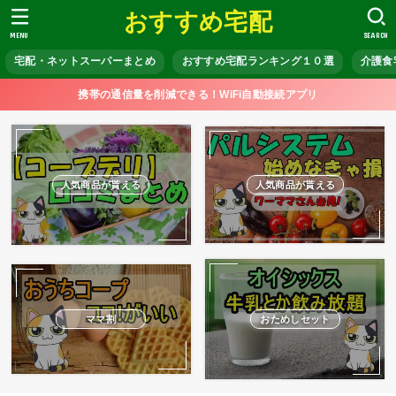
おすすめ宅配
MENU
SEARCH
宅配・ネットスーパーまとめ
おすすめ宅配ランキング１０選
介護食
携帯の通信量を削減できる！WiFi自動接続アプリ
人気商品が貰える
人気商品が貰える
ママ割
おためしセット