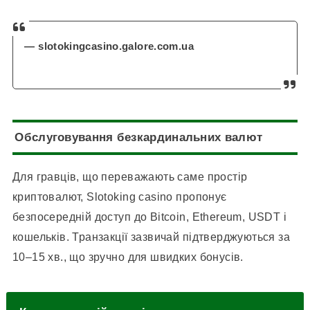
— slotokingcasino.galore.com.ua
Обслуговування безкардинальних валют
Для гравців, що переважають саме простір
криптовалют, Slotoking casino пропонує
безпосередній доступ до Bitcoin, Ethereum, USDT і
кошельків. Транзакції зазвичай підтверджуються за
10–15 хв., що зручно для швидких бонусів.