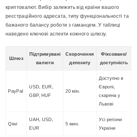
криптовалют. Вибір залежить від країни вашого
реєстраційного адресата, типу функціональності та
бажаного балансу роботи з гаманцем. У таблиці
наведено ключові аспекти кожного шлюзу.
Підтримувані
Скорочення
Фіксовано/
Шлюз
валюти
депозиту
доступність
Доступно в
USD, EUR,
Європі,
PayPal
20 мін.
GBP, HUF
скарена у
Львові
UAH, USD,
Усі регіони
Qiwi
5 мин.
EUR
України