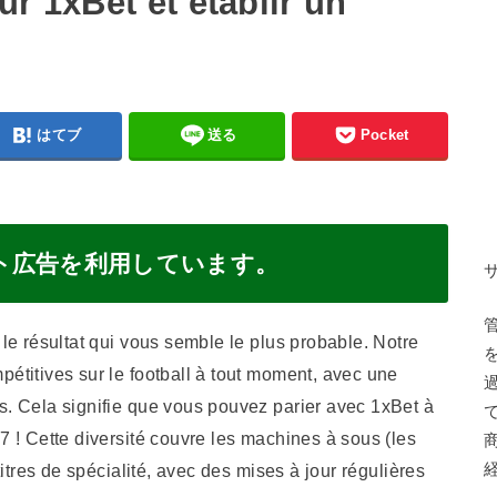
r 1xBet et établir un
はてブ
送る
Pocket
ト広告を利用しています。
 le résultat qui vous semble le plus probable. Notre
pétitives sur le football à tout moment, avec une
s. Cela signifie que vous pouvez parier avec 1xBet à
 7 !
Cette diversité couvre les machines à sous (les
 titres de spécialité, avec des mises à jour régulières