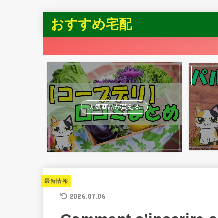
おすすめ宅配
人気商品が貰える
最新情報
2026.07.06