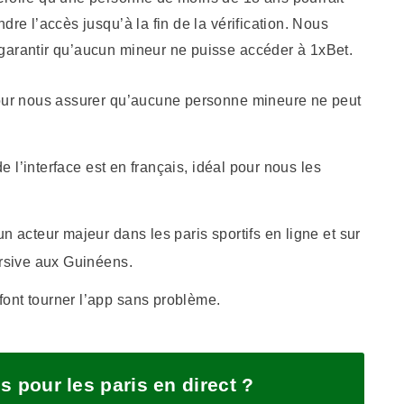
dre l’accès jusqu’à la fin de la vérification. Nous
garantir qu’aucun mineur ne puisse accéder à 1xBet.
pour nous assurer qu’aucune personne mineure ne peut
de l’interface est en français, idéal pour nous les
n acteur majeur dans les paris sportifs en ligne et sur
ersive aux Guinéens.
ont tourner l’app sans problème.
s pour les paris en direct ?