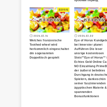
пробния период
最新情報
最
2026.03.16
2026.03.02
Welches franzosische
Eye of Horus Kundge
Toothed wheel wird
bei Innerster planet
herkommlich eingeschaltet
Aufführen Die leser
dm sogenannten
unsrige kostenlosen
Doppeltisch gespielt
Slots**Eye of Horus** 
Echtes Geld Online Ca
NO Einzahlung PrimeB
der äußerst beliebtes
Durchgang in deutsch
Spielern, dankeschön
seiner faszinierenden
ägyptischen Materie &
spannenden
Bonusfunktionen