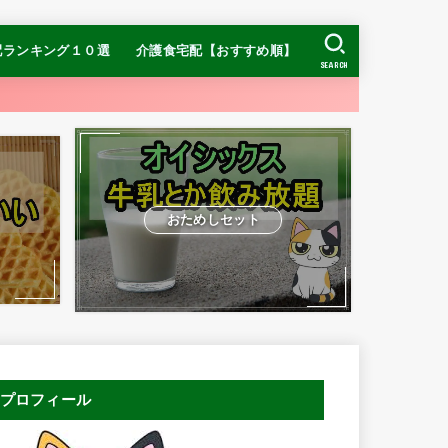
配ランキング１０選
介護食宅配【おすすめ順】
SEARCH
【糖質制限】ナッシ
【糖質制限】DR.つ
ヨシケイ
【糖質制限】
】食宅便
介護食ランキング
冷凍介護食ランキング
おすすめの宅配介護食
お手頃価格ならまごころケア食
ムース食ならやわらかダイニング
ン
おためしセット
プロフィール