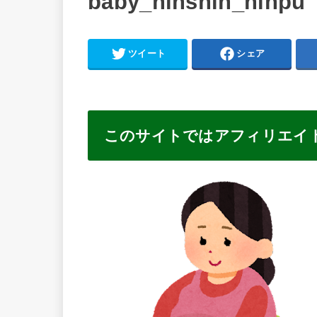
baby_ninshin_ninpu
ツイート
シェア
このサイトではアフィリエイ