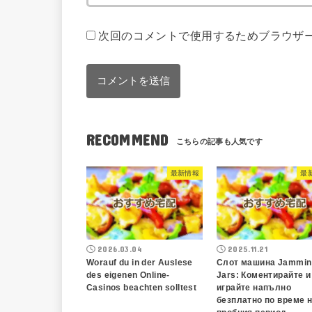
次回のコメントで使用するためブラウザ
RECOMMEND
最新情報
最
2026.03.04
2025.11.21
Worauf du in der Auslese
Слот машина Jammin
des eigenen Online-
Jars: Коментирайте и
Casinos beachten solltest
играйте напълно
безплатно по време 