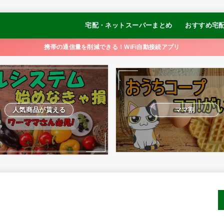
宅配・ネットスーパーまとめ
おすすめ宅
コープデリ
オイシックス
パルシステム
おうちCO-OP
大地を守る会
らでぃっしゅぼーや
食べチョク
イトーヨーカドーネットスーパー
【冷凍弁当】
【冷凍弁当】
【冷凍弁当】
【冷凍弁当】
【冷凍制限食
携帯の通信量を削減できる！WiFi自動接続アプリ
ュ
るかめキッチ
GOFOOD
人気商品が貰える
ママ割