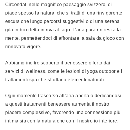
Circondati nello magnifico paesaggio svizzero, ci
piace spesso la natura, che si tratti di una rinvigorente
escursione lungo percorsi suggestivi o di una serena
gita in bicicletta in riva al lago. L’aria pura rinfresca la
mente, permettendoci di affrontare la sala da gioco con
rinnovato vigore.
Abbiamo inoltre scoperto il benessere offerto dai
servizi di wellness, come le lezioni di yoga outdoor e i
trattamenti spa che sfruttano elementi naturali.
Ogni momento trascorso all’aria aperta o dedicandosi
a questi trattamenti benessere aumenta il nostro
piacere complessivo, favorendo una connessione più
intima sia con la natura che con il nostro io interiore.