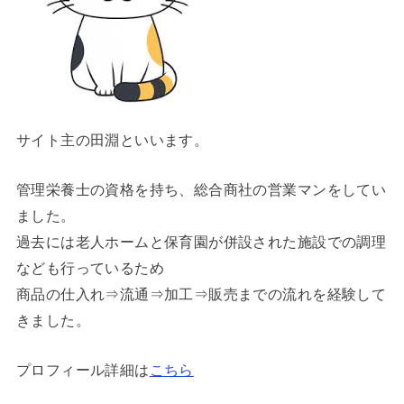
サイト主の田淵といいます。
管理栄養士の資格を持ち、総合商社の営業マンをしてい
ました。
過去には老人ホームと保育園が併設された施設での調理
なども行っているため
商品の仕入れ⇒流通⇒加工⇒販売までの流れを経験して
きました。
プロフィール詳細は
こちら