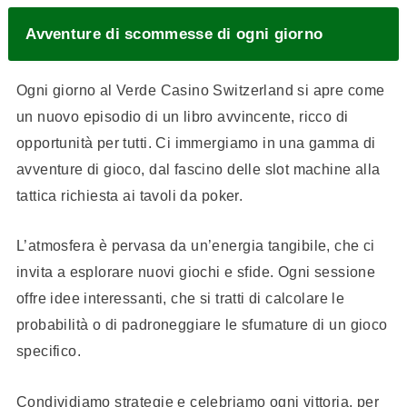
Avventure di scommesse di ogni giorno
Ogni giorno al Verde Casino Switzerland si apre come
un nuovo episodio di un libro avvincente, ricco di
opportunità per tutti. Ci immergiamo in una gamma di
avventure di gioco, dal fascino delle slot machine alla
tattica richiesta ai tavoli da poker.
L’atmosfera è pervasa da un’energia tangibile, che ci
invita a esplorare nuovi giochi e sfide. Ogni sessione
offre idee interessanti, che si tratti di calcolare le
probabilità o di padroneggiare le sfumature di un gioco
specifico.
Condividiamo strategie e celebriamo ogni vittoria, per