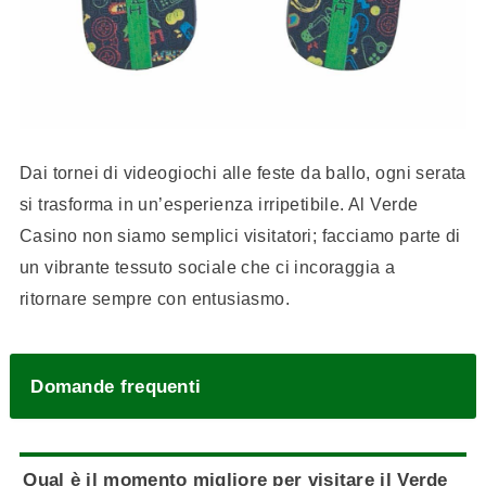
Dai tornei di videogiochi alle feste da ballo, ogni serata
si trasforma in un’esperienza irripetibile. Al Verde
Casino non siamo semplici visitatori; facciamo parte di
un vibrante tessuto sociale che ci incoraggia a
ritornare sempre con entusiasmo.
Domande frequenti
Qual è il momento migliore per visitare il Verde