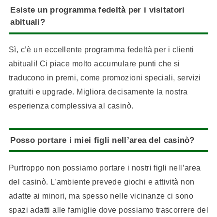
Esiste un programma fedeltà per i visitatori
abituali?
Sì, c’è un eccellente programma fedeltà per i clienti
abituali! Ci piace molto accumulare punti che si
traducono in premi, come promozioni speciali, servizi
gratuiti e upgrade. Migliora decisamente la nostra
esperienza complessiva al casinò.
Posso portare i miei figli nell’area del casinò?
Purtroppo non possiamo portare i nostri figli nell’area
del casinò. L’ambiente prevede giochi e attività non
adatte ai minori, ma spesso nelle vicinanze ci sono
spazi adatti alle famiglie dove possiamo trascorrere del