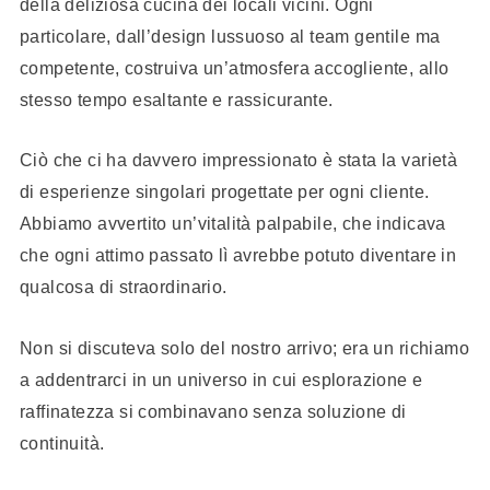
della deliziosa cucina dei locali vicini. Ogni
particolare, dall’design lussuoso al team gentile ma
competente, costruiva un’atmosfera accogliente, allo
stesso tempo esaltante e rassicurante.
Ciò che ci ha davvero impressionato è stata la varietà
di esperienze singolari progettate per ogni cliente.
Abbiamo avvertito un’vitalità palpabile, che indicava
che ogni attimo passato lì avrebbe potuto diventare in
qualcosa di straordinario.
Non si discuteva solo del nostro arrivo; era un richiamo
a addentrarci in un universo in cui esplorazione e
raffinatezza si combinavano senza soluzione di
continuità.