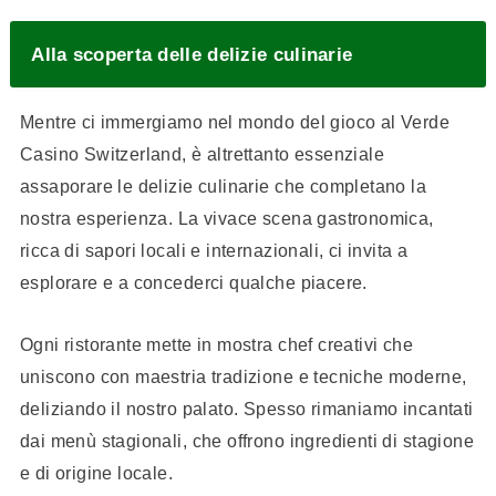
Alla scoperta delle delizie culinarie
Mentre ci immergiamo nel mondo del gioco al Verde
Casino Switzerland, è altrettanto essenziale
assaporare le delizie culinarie che completano la
nostra esperienza. La vivace scena gastronomica,
ricca di sapori locali e internazionali, ci invita a
esplorare e a concederci qualche piacere.
Ogni ristorante mette in mostra chef creativi che
uniscono con maestria tradizione e tecniche moderne,
deliziando il nostro palato. Spesso rimaniamo incantati
dai menù stagionali, che offrono ingredienti di stagione
e di origine locale.