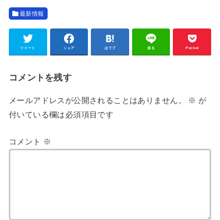
最新情報
ツイート
シェア
はてブ
送る
Pocket
コメントを残す
メールアドレスが公開されることはありません。
※
が
付いている欄は必須項目です
コメント
※