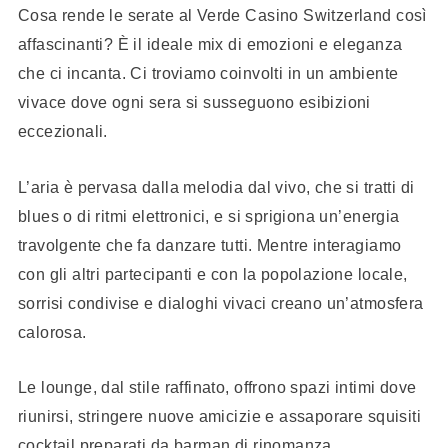
Cosa rende le serate al Verde Casino Switzerland così
affascinanti? È il ideale mix di emozioni e eleganza
che ci incanta. Ci troviamo coinvolti in un ambiente
vivace dove ogni sera si susseguono esibizioni
eccezionali.
L’aria è pervasa dalla melodia dal vivo, che si tratti di
blues o di ritmi elettronici, e si sprigiona un’energia
travolgente che fa danzare tutti. Mentre interagiamo
con gli altri partecipanti e con la popolazione locale,
sorrisi condivise e dialoghi vivaci creano un’atmosfera
calorosa.
Le lounge, dal stile raffinato, offrono spazi intimi dove
riunirsi, stringere nuove amicizie e assaporare squisiti
cocktail preparati da barman di rinomanza